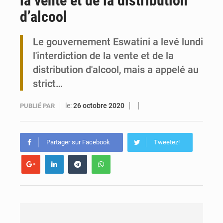
la vente et de la distribution
d’alcool
Travail domestique non rémunéré : à Saly, l’Afrique veut en mesurer la valeur
Le gouvernement Eswatini a levé lundi
Maurice : Démission de la ministre Véronique Leu-Govind
l'interdiction de la vente et de la
distribution d'alcool, mais a appelé au
strict…
le:
26 octobre 2020
PUBLIÉ PAR
Partager sur Facebook
Tweetez!