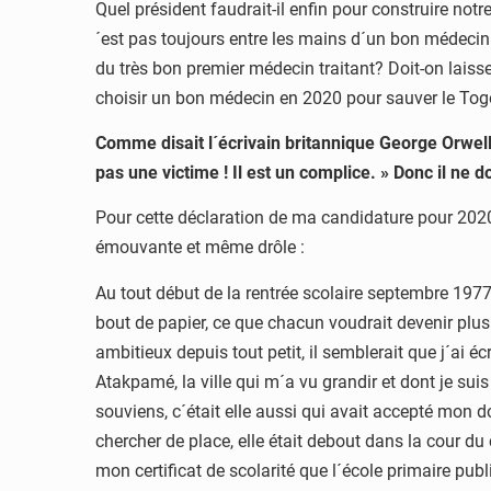
Quel président faudrait-il enfin pour construire n
´est pas toujours entre les mains d´un bon médecin 
du très bon premier médecin traitant? Doit-on lais
choisir un bon médecin en 2020 pour sauver le Togo d
Comme disait l´écrivain britannique George Orwell 
pas une victime ! Il est un complice. » Donc il ne do
Pour cette déclaration de ma candidature pour 2020 
émouvante et même drôle :
Au tout début de la rentrée scolaire septembre 197
bout de papier, ce que chacun voudrait devenir plus 
ambitieux depuis tout petit, il semblerait que j´ai 
Atakpamé, la ville qui m´a vu grandir et dont je sui
souviens, c´était elle aussi qui avait accepté mon do
chercher de place, elle était debout dans la cour du
mon certificat de scolarité que l´école primaire publ