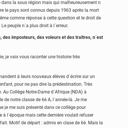
ade dans la sous région mais qui malheureusement n
ffre le pays sont connus depuis 1963 après la mort
même comme réponse à cette question et le droit de
e peuple n´a plus droit à l´erreur.
des imposteurs, des voleurs et des traîtres, n´est
 je vais vous raconter une histoire très
mandent à leurs nouveaux élèves d´écrire sur un
enfant, pour ne pas dire la prédestination. Très
que. Au Collège Notre-Dame d´Afrique (NDA) à
le de notre classe de 6è A, l´année-là. Je me
 que je me suis présenté dans ce collège pour
e à l´époque mais cette dernière voulait refuser
fait. Motif de départ : admis en clase de 6è. Mais la