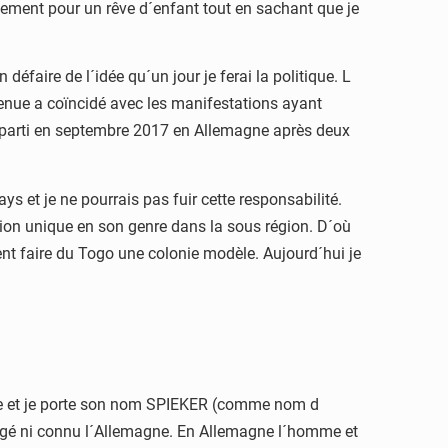
ulement pour un rêve d´enfant tout en sachant que je
éfaire de l´idée qu´un jour je ferai la politique. L
 venue a coïncidé avec les manifestations ayant
s reparti en septembre 2017 en Allemagne après deux
s et je ne pourrais pas fuir cette responsabilité.
ation unique en son genre dans la sous région. D´où
ent faire du Togo une colonie modèle. Aujourd´hui je
gne et je porte son nom SPIEKER (comme nom d
oyagé ni connu l´Allemagne. En Allemagne l´homme et