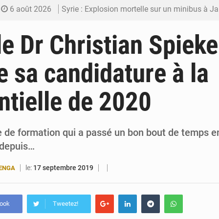
6 août 2026
Syrie : Explosion mortelle sur un minibus à
5 août 2026
Budget vert 2027 : Le ministère de l’Économie for
le Dr Christian Spieke
5 août 2026
Travail domestique non rémunéré : à Saly, l’Afrique veu
 sa candidature à la
5 août 2026
Maurice : Démission de la ministre Véronique
ntielle de 2020
5 août 2026
Togo : 300 000 tonnes visées pour la filière so
te de formation qui a passé un bon bout de temps e
 depuis…
le:
17 septembre 2019
BENGA
book
Tweetez!