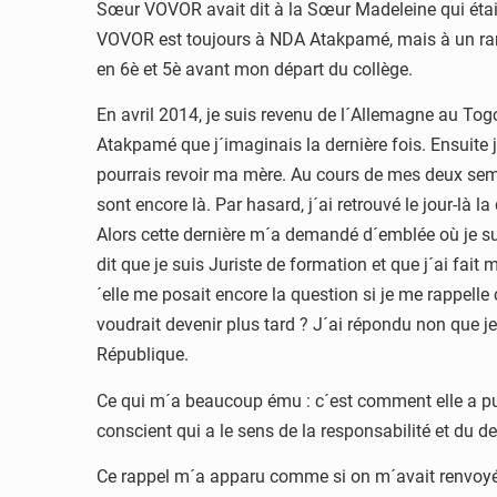
Sœur VOVOR avait dit à la Sœur Madeleine qui était 
VOVOR est toujours à NDA Atakpamé, mais à un rang p
en 6è et 5è avant mon départ du collège.
En avril 2014, je suis revenu de l´Allemagne au Togo
Atakpamé que j´imaginais la dernière fois. Ensuite 
pourrais revoir ma mère. Au cours de mes deux sema
sont encore là. Par hasard, j´ai retrouvé le jour-là
Alors cette dernière m´a demandé d´emblée où je suis
dit que je suis Juriste de formation et que j´ai fa
´elle me posait encore la question si je me rappelle
voudrait devenir plus tard ? J´ai répondu non que je 
République.
Ce qui m´a beaucoup ému : c´est comment elle a pu 
conscient qui a le sens de la responsabilité et du 
Ce rappel m´a apparu comme si on m´avait renvoyé à