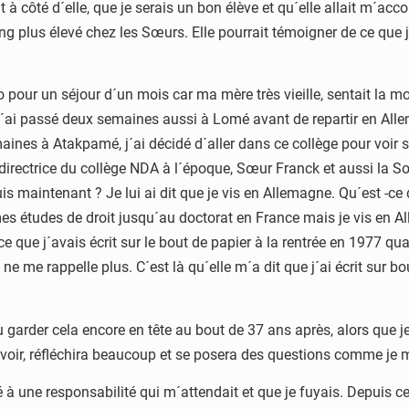
à côté d´elle, que je serais un bon élève et qu´elle allait m´ac
lus élevé chez les Sœurs. Elle pourrait témoigner de ce que je r
 pour un séjour d´un mois car ma mère très vieille, sentait la mo
j´ai passé deux semaines aussi à Lomé avant de repartir en Allem
ines à Atakpamé, j´ai décidé d´aller dans ce collège pour voir
 la directrice du collège NDA à l´époque, Sœur Franck et aussi la
 maintenant ? Je lui ai dit que je vis en Allemagne. Qu´est -ce q
it mes études de droit jusqu´au doctorat en France mais je vis e
 ce que j´avais écrit sur le bout de papier à la rentrée en 1977 
ne me rappelle plus. C´est là qu´elle m´a dit que j´ai écrit sur bo
garder cela encore en tête au bout de 37 ans après, alors que j
devoir, réfléchira beaucoup et se posera des questions comme je 
 une responsabilité qui m´attendait et que je fuyais. Depuis ce 