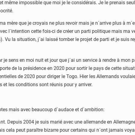
 et même impossible que moi je le considérais. Je le prenais se
ocrité.
 mère que je croyais ne plus revoir mais je n´arrive plus à m´en d
vec l´intention cette fois-ci de créer un parti politique mais ma
 Vu la situation, j´ai laissé tomber le projet de parti et je sui
je sens en moi nuit et jour que j´ai un service à rendre à mon pay
 porte de la présidence en 2020 pour sortir le pays de cette situ
ntielles de 2020 pour diriger le Togo. Hier les Allemands voulai
 et les conditions sont réunis pour y arriver.
tes mais avec beaucoup d´audace et d´ambition:
nfant. Depuis 2004 je suis marié avec une allemande en Allema
ais cela peut paraître bizarre pour certains qui n´ont jamais v