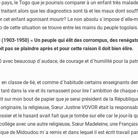
otre pays, le Togo que je pourrais comparer à un enfant très mal
traitant alors que les diagnostics sont là et les maux dont sou
ser cet enfant agonisant mourir? Le non absolu s´impose d´elle-
e cette situation se trouve entre les mains du peuple togolais. L
(1903-1950) « Un peuple qui élit des corrompus, des renégats, 
it pas se plaindre après et pour cette raison il doit bien élire.
avec beaucoup d´audace, de courage et d´humilité pour la patrie,
7 en classe de 6è, et comme d´habitude certains enseignants de
tard dans la vie et ils ramassent pour lire l´ambition de chaque 
écrit sur mon bout de papier que je serai président de la Républi
s originaire, la religieuse, Sœur Justine VOVOR était la responsab
ssier et le hasard avait fait que je tombe sur elle car le jour-là
 collège avec une autre religieuse, Sœur Madeleine, une Français
ique de Midoudou m´a remis et dans lequel il est écrit travail par