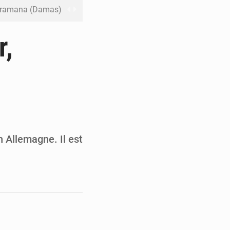
 Jaramana (Damas)
me ses cadres à Lomé
r,
t en mesurer la valeur
 Leu-Govind
ja bio
n Allemagne. Il est