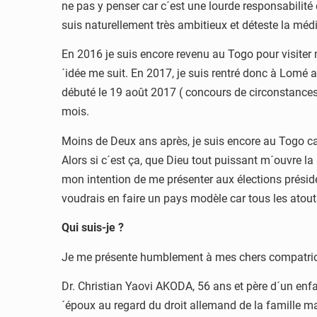
ne pas y penser car c´est une lourde responsabilité
suis naturellement très ambitieux et déteste la médi
En 2016 je suis encore revenu au Togo pour visiter ma
´idée me suit. En 2017, je suis rentré donc à Lomé a
débuté le 19 août 2017 ( concours de circonstances).
mois.
Moins de Deux ans après, je suis encore au Togo car 
Alors si c´est ça, que Dieu tout puissant m´ouvre la
mon intention de me présenter aux élections préside
voudrais en faire un pays modèle car tous les atouts
Qui suis-je ?
Je me présente humblement à mes chers compatrio
Dr. Christian Yaovi AKODA, 56 ans et père d´un e
´époux au regard du droit allemand de la famille m