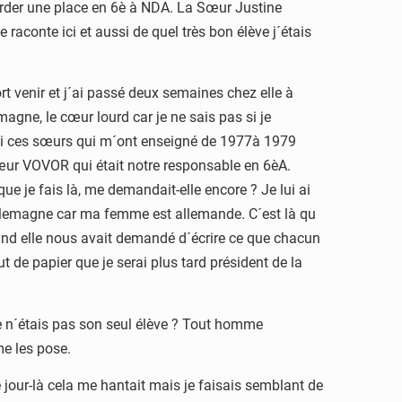
corder une place en 6è à NDA. La Sœur Justine
aconte ici et aussi de quel très bon élève j´étais
rt venir et j´ai passé deux semaines chez elle à
agne, le cœur lourd car je ne sais pas si je
 si ces sœurs qui m´ont enseigné de 1977à 1979
 Sœur VOVOR qui était notre responsable en 6èA.
ue je fais là, me demandait-elle encore ? Je lui ai
n Allemagne car ma femme est allemande. C´est là qu
quand elle nous avait demandé d´écrire ce que chacun
ut de papier que je serai plus tard président de la
e n´étais pas son seul élève ? Tout homme
me les pose.
jour-là cela me hantait mais je faisais semblant de