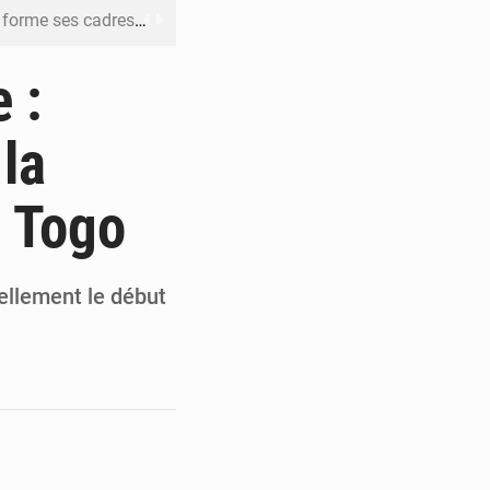
me ses cadres à Lomé
t en mesurer la valeur
 :
 Leu-Govind
la
ja bio
u Togo
es femmes à Kigali
ellement le début