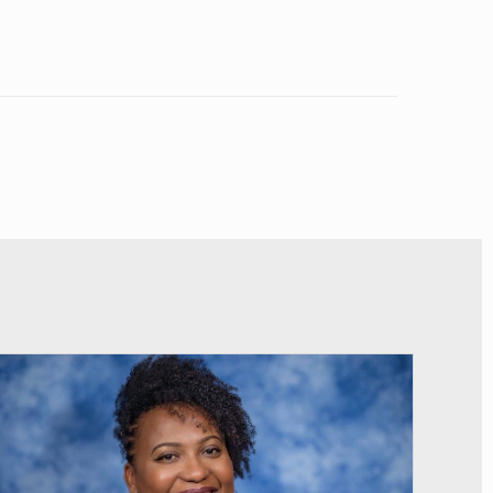
© Véronique Leu-Govind