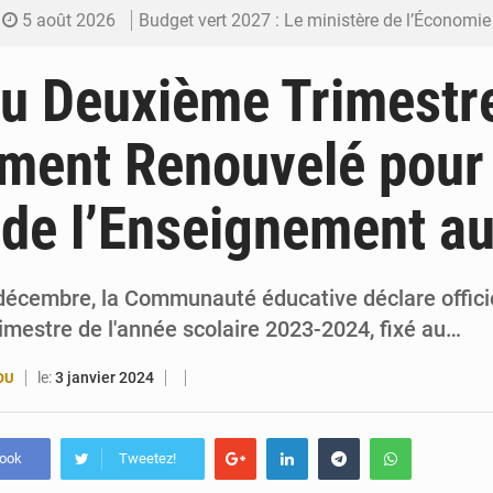
5 août 2026
Budget vert 2027 : Le ministère de l’Économie for
5 août 2026
Travail domestique non rémunéré : à Saly, l’Afrique veu
u Deuxième Trimestre
5 août 2026
Maurice : Démission de la ministre Véronique
ment Renouvelé pour 
5 août 2026
Togo : 300 000 tonnes visées pour la filière so
 de l’Enseignement a
4 août 2026
Victoire Dogbé prône l’engagement politique d
décembre, la Communauté éducative déclare offici
imestre de l'année scolaire 2023-2024, fixé au…
le:
3 janvier 2024
OU
book
Tweetez!