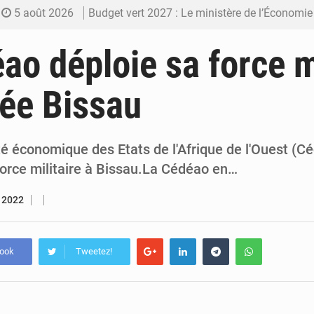
5 août 2026
Budget vert 2027 : Le ministère de l’Économie for
5 août 2026
Travail domestique non rémunéré : à Saly, l’Afrique veu
ao déploie sa force mi
5 août 2026
Maurice : Démission de la ministre Véronique
ée Bissau
5 août 2026
Togo : 300 000 tonnes visées pour la filière so
4 août 2026
Victoire Dogbé prône l’engagement politique d
économique des Etats de l'Afrique de l'Ouest (Cé
force militaire à Bissau.La Cédéao en…
r 2022
book
Tweetez!