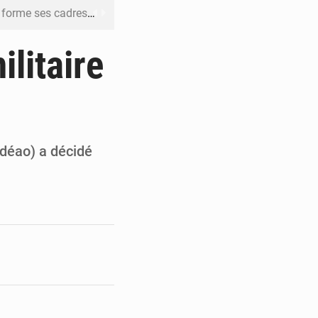
me ses cadres à Lomé
t en mesurer la valeur
litaire
 Leu-Govind
ja bio
es femmes à Kigali
déao) a décidé