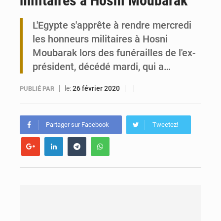
militaires à Hosni Moubarak
Travail domestique non rémunéré : à Saly, l’Afrique veut en mesurer la valeur
L'Egypte s'apprête à rendre mercredi
les honneurs militaires à Hosni
Maurice : Démission de la ministre Véronique Leu-Govind
Moubarak lors des funérailles de l'ex-
président, décédé mardi, qui a…
le:
26 février 2020
PUBLIÉ PAR
Partager sur Facebook
Tweetez!