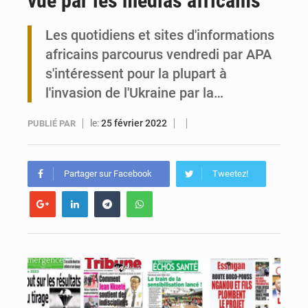
vue par les médias africains
Togo : 300 000 tonnes visées pour la filière soja bio
Les quotidiens et sites d'informations
africains parcourus vendredi par APA
Victoire Dogbé prône l’engagement politique des femmes à Kigali
s'intéressent pour la plupart à
l'invasion de l'Ukraine par la…
le:
25 février 2022
PUBLIÉ PAR
Partager sur Facebook
Tweetez!