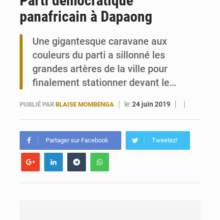
Parti démocratique
panafricain à Dapaong
Travail domestique non rémunéré : à Saly, l’Afrique veut en mesurer la valeur
Une gigantesque caravane aux
Maurice : Démission de la ministre Véronique Leu-Govind
couleurs du parti a sillonné les
grandes artères de la ville pour
finalement stationner devant le…
le:
24 juin 2019
PUBLIÉ PAR
BLAISE MOMBENGA
Partager sur Facebook
Tweetez!