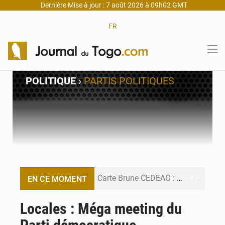
Dernière Mise à jour : 7 août 2026 à 09h02 GMT
FR
POLITIQUE
›
PARTIS POLITIQUES
Carte Brune CEDEAO : Lomé mise sur la digitalisation des sinistres
EN CE MOMENT
Syrie : Explosion mortelle sur un minibus à Jaramana (Damas)
Locales : Méga meeting du
Budget vert 2027 : Le ministère de l’Économie forme ses cadres à Lomé