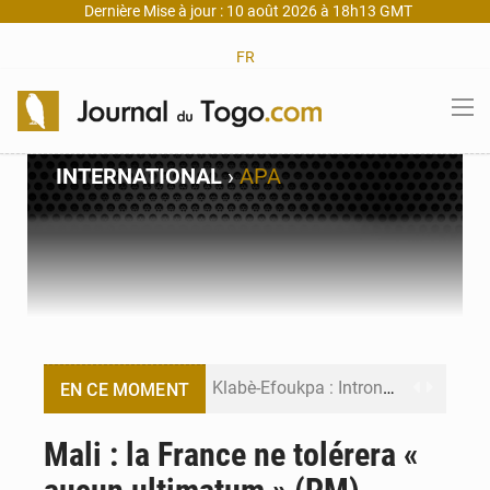
Dernière Mise à jour : 10 août 2026 à 18h13 GMT
FR
INTERNATIONAL
›
APA
Klabè-Efoukpa : Intronisation du chef Oloukè Kossi Agbéko Okpokou V
EN CE MOMENT
Danyi 2 : Quand la décentralisation devient le moteur du développement local
Mali : la France ne tolérera «
Togo : Plus de 500 motards à Aného pour « Motor Nation »