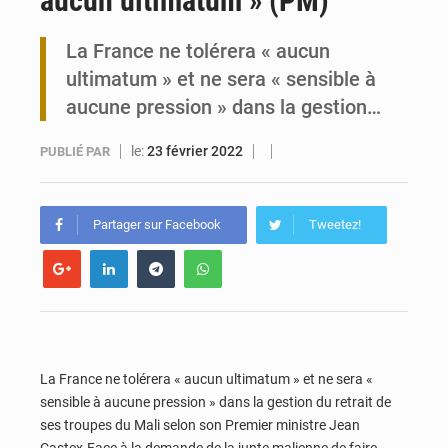
aucun ultimatum » (PM)
Carte Brune CEDEAO : Lomé mise sur la digitalisation des sinistres
La France ne tolérera « aucun
ultimatum » et ne sera « sensible à
Syrie : Explosion mortelle sur un minibus à Jaramana (Damas)
aucune pression » dans la gestion…
le:
23 février 2022
PUBLIÉ PAR
Partager sur Facebook
Tweetez!
La France ne tolérera « aucun ultimatum » et ne sera «
sensible à aucune pression » dans la gestion du retrait de
ses troupes du Mali selon son Premier ministre Jean