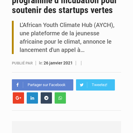
programme d’incubation pour
soutenir des startups vertes
Travail domestique non rémunéré : à Saly, l’Afrique veut en mesurer la valeur
L'African Youth Climate Hub (AYCH),
Maurice : Démission de la ministre Véronique Leu-Govind
une plateforme de la jeunesse
africaine pour le climat, annonce le
lancement d'un appel à…
le:
26 janvier 2021
PUBLIÉ PAR
Partager sur Facebook
Tweetez!