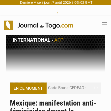
Dernière Mise à jour : 7 août 2026 à 09h02 GMT
FR
INTERNATIONAL
›
AFP
Carte Brune CEDEAO : Lomé mise sur la digitalisation des sinistres
EN CE MOMENT
Syrie : Explosion mortelle sur un minibus à Jaramana (Damas)
Mexique: manifestation anti-
Budget vert 2027 : Le ministère de l’Économie forme ses cadres à Lomé