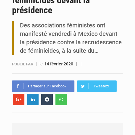
féminicides devant la
présidence
Travail domestique non rémunéré : à Saly, l’Afrique veut en mesurer la valeur
Des associations féministes ont
Maurice : Démission de la ministre Véronique Leu-Govind
manifesté vendredi à Mexico devant
la présidence contre la recrudescence
de féminicides, à la suite du…
le:
14 février 2020
PUBLIÉ PAR
Partager sur Facebook
Tweetez!