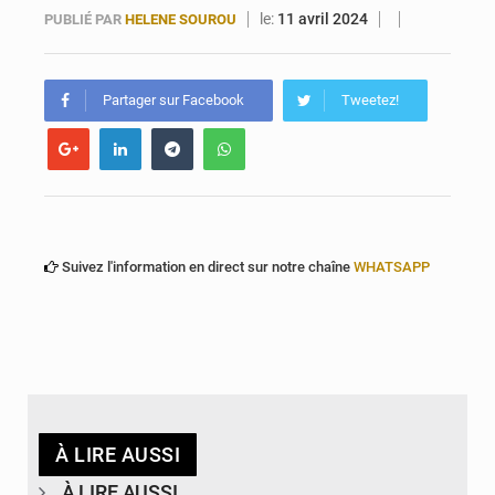
Togo : 300 000 tonnes visées pour la filière soja bio
le:
11 avril 2024
PUBLIÉ PAR
HELENE SOUROU
Victoire Dogbé prône l’engagement politique des femmes à Kigali
Partager sur Facebook
Tweetez!
Suivez l'information en direct sur notre chaîne
WHATSAPP
À LIRE AUSSI
À LIRE AUSSI