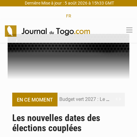
Dernière Mise à jour : 5 août 2026 à 15h33 GMT
FR
›
Budget vert 2027 : Le ministère de l’Économie forme ses cadres à Lomé
EN CE MOMENT
Travail domestique non rémunéré : à Saly, l’Afrique veut en mesurer la valeur
Les nouvelles dates des
élections couplées
Maurice : Démission de la ministre Véronique Leu-Govind