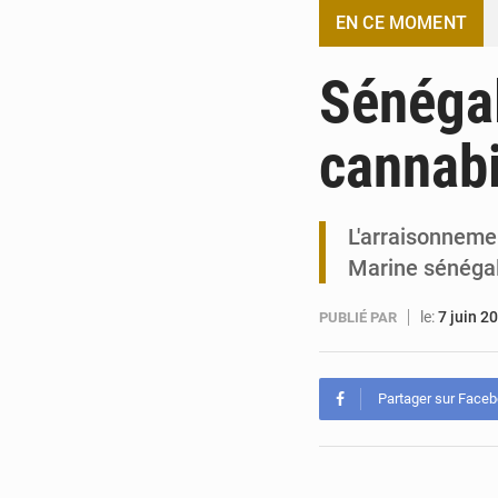
EN CE MOMENT
Sénégal
cannabi
L'arraisonnemen
Marine sénégal
le:
7 juin 2
PUBLIÉ PAR
Partager sur Face