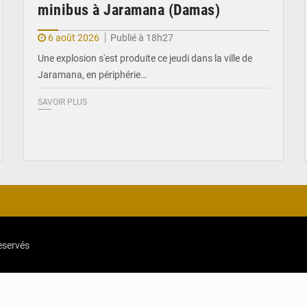
minibus à Jaramana (Damas)
6 août 2026
Publié à 18h27
Une explosion s'est produite ce jeudi dans la ville de
Jaramana, en périphérie…
SAVOIR PLUS
reservés