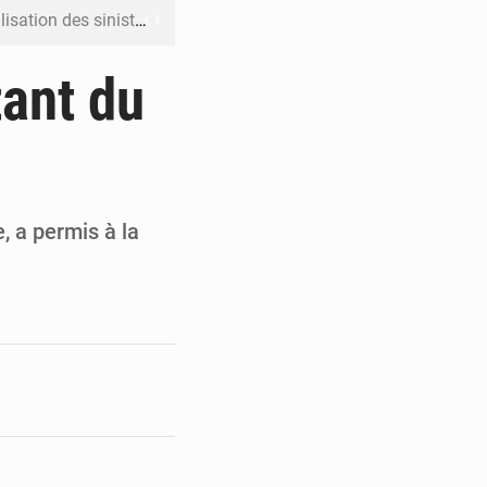
ation des sinistres
 Jaramana (Damas)
tant du
me ses cadres à Lomé
t en mesurer la valeur
 Leu-Govind
, a permis à la