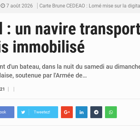
7 août 2026
Carte Brune CEDEAO : Lomé mise sur la digitalis
6 août 2026
Syrie : Explosion mortelle sur un minibus à
 : un navire transpor
5 août 2026
Budget vert 2027 : Le ministère de l’Économie for
s immobilisé
5 août 2026
Travail domestique non rémunéré : à Saly, l’Afrique veu
5 août 2026
Maurice : Démission de la ministre Véronique
t d'un bateau, dans la nuit du samedi au dimanche
aise, soutenue par l'Armée de…
021
book
Tweetez!