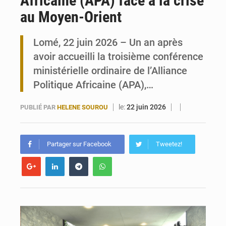
Africaine (APA) face à la crise
au Moyen-Orient
Travail domestique non rémunéré : à Saly, l’Afrique veut en mesurer la valeur
Lomé, 22 juin 2026 – Un an après
Maurice : Démission de la ministre Véronique Leu-Govind
avoir accueilli la troisième conférence
ministérielle ordinaire de l’Alliance
Politique Africaine (APA),…
le:
22 juin 2026
PUBLIÉ PAR
HELENE SOUROU
Partager sur Facebook
Tweetez!