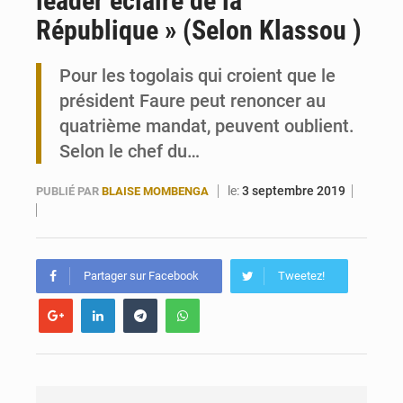
leader éclairé de la
République » (Selon Klassou )
Togo : 300 000 tonnes visées pour la filière soja bio
Pour les togolais qui croient que le
Victoire Dogbé prône l’engagement politique des femmes à Kigali
président Faure peut renoncer au
quatrième mandat, peuvent oublient.
Selon le chef du…
le:
3 septembre 2019
PUBLIÉ PAR
BLAISE MOMBENGA
Partager sur Facebook
Tweetez!