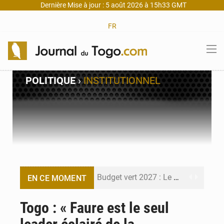
Dernière Mise à jour : 5 août 2026 à 15h33 GMT
FR
POLITIQUE
›
INSTITUTIONNEL
Budget vert 2027 : Le ministère de l’Économie forme ses cadres à Lomé
EN CE MOMENT
Travail domestique non rémunéré : à Saly, l’Afrique veut en mesurer la valeur
Togo : « Faure est le seul
Maurice : Démission de la ministre Véronique Leu-Govind