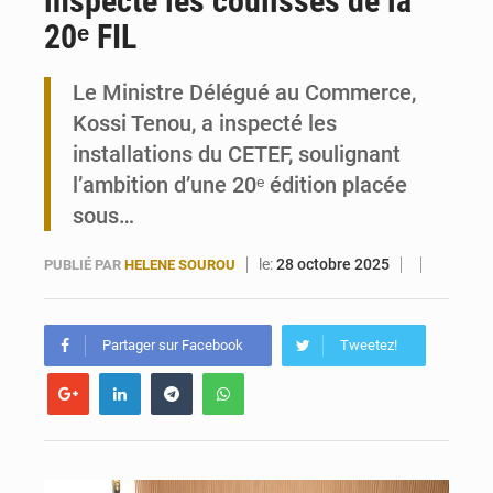
inspecte les coulisses de la
20ᵉ FIL
Travail domestique non rémunéré : à Saly, l’Afrique veut en mesurer la valeur
Le Ministre Délégué au Commerce,
Maurice : Démission de la ministre Véronique Leu-Govind
Kossi Tenou, a inspecté les
installations du CETEF, soulignant
l’ambition d’une 20ᵉ édition placée
sous…
le:
28 octobre 2025
PUBLIÉ PAR
HELENE SOUROU
Partager sur Facebook
Tweetez!