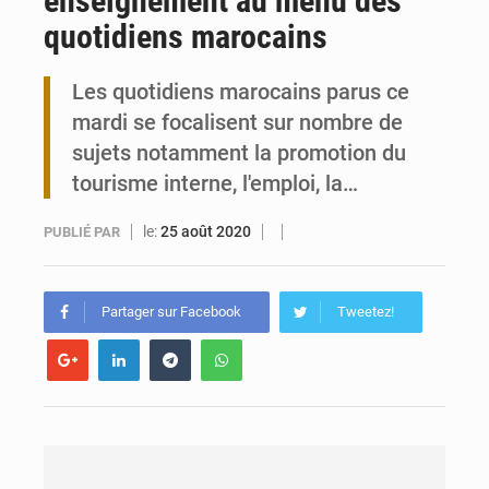
enseignement au menu des
quotidiens marocains
Travail domestique non rémunéré : à Saly, l’Afrique veut en mesurer la valeur
Les quotidiens marocains parus ce
Maurice : Démission de la ministre Véronique Leu-Govind
mardi se focalisent sur nombre de
sujets notamment la promotion du
tourisme interne, l'emploi, la…
le:
25 août 2020
PUBLIÉ PAR
Partager sur Facebook
Tweetez!