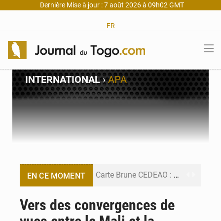
Dernière Mise à jour : 7 août 2026 à 09h02 GMT
FR
INTERNATIONAL
›
APA
Carte Brune CEDEAO : Lomé mise sur la digitalisation des sinistres
EN CE MOMENT
Syrie : Explosion mortelle sur un minibus à Jaramana (Damas)
Vers des convergences de
Budget vert 2027 : Le ministère de l’Économie forme ses cadres à Lomé