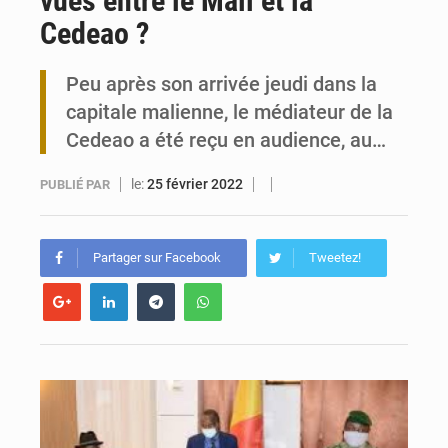
vues entre le Mali et la
Cedeao ?
Travail domestique non rémunéré : à Saly, l’Afrique veut en mesurer la valeur
Peu après son arrivée jeudi dans la
Maurice : Démission de la ministre Véronique Leu-Govind
capitale malienne, le médiateur de la
Cedeao a été reçu en audience, au…
le:
25 février 2022
PUBLIÉ PAR
Partager sur Facebook
Tweetez!