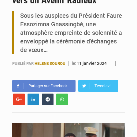
vers un Avenir Radieux
Travail domestique non rémunéré : à Saly, l’Afrique veut en mesurer la valeur
Sous les auspices du Président Faure
Essozimna Gnassingbé, une
Maurice : Démission de la ministre Véronique Leu-Govind
atmosphère empreinte de solennité a
enveloppé la cérémonie d'échanges
de vœux…
le:
11 janvier 2024
PUBLIÉ PAR
HELENE SOUROU
Partager sur Facebook
Tweetez!