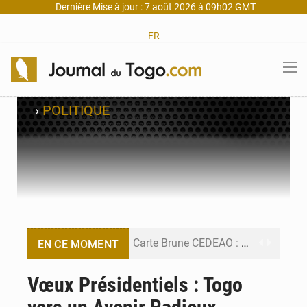
Dernière Mise à jour : 7 août 2026 à 09h02 GMT
FR
›
POLITIQUE
Carte Brune CEDEAO : Lomé mise sur la digitalisation des sinistres
EN CE MOMENT
Syrie : Explosion mortelle sur un minibus à Jaramana (Damas)
Vœux Présidentiels : Togo
Budget vert 2027 : Le ministère de l’Économie forme ses cadres à Lomé