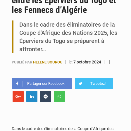
entre les Éperviers du Togo et
les Fennecs d’Algérie
Maurice : Démission de la ministre Véronique Leu-Govind
Dans le cadre des éliminatoires de la
Togo : 300 000 tonnes visées pour la filière soja bio
Coupe d'Afrique des Nations 2025, les
Éperviers du Togo se préparent à
affronter…
le:
7 octobre 2024
PUBLIÉ PAR
HELENE SOUROU
Partager sur Facebook
Tweetez!
Dans le cadre des éliminatoires de la Coupe d’Afrique des