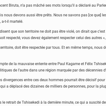
ncent Biruta, n’a pas mâché ses mots lorsqu’il a déclaré au Parle
s nous devons aussi être prêts. Nous ne savons pas [ce que] les 
a-t-il martelé.
ent que son territoire ne doit pas être violé, on dirait que c’est l
soit respecté, vous devez également respecter celui des autres »,
erritoire, doit être respectée par tous. Et en même temps, nous dev
compte de la mauvaise entente entre Paul Kagame et Félix Tshis
itiques de l’autre dans une région marquée par des décennies d’in
divergences entre ces deux hommes pourrait être décisif pour ré
, qui a déplacé des dizaines de milliers de personnes, pour la pl
e retrait de Tshisekedi à la dernière minute, ce qui a suscité de