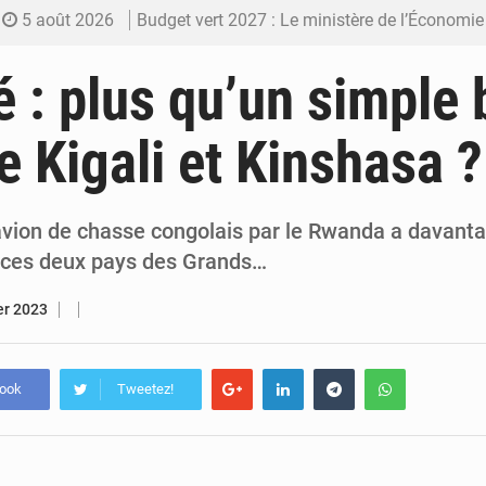
5 août 2026
Budget vert 2027 : Le ministère de l’Économie for
5 août 2026
Travail domestique non rémunéré : à Saly, l’Afrique veu
é : plus qu’un simple 
5 août 2026
Maurice : Démission de la ministre Véronique
re Kigali et Kinshasa ?
5 août 2026
Togo : 300 000 tonnes visées pour la filière so
4 août 2026
Victoire Dogbé prône l’engagement politique d
 avion de chasse congolais par le Rwanda a davant
e ces deux pays des Grands…
er 2023
book
Tweetez!