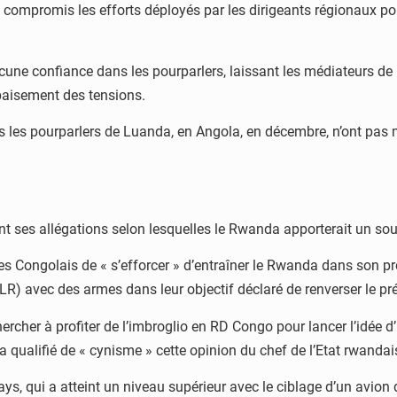
compromis les efforts déployés par les dirigeants régionaux pour r
une confiance dans les pourparlers, laissant les médiateurs de 
apaisement des tensions.
rès les pourparlers de Luanda, en Angola, en décembre, n’ont p
t ses allégations selon lesquelles le Rwanda apporterait un sou
s Congolais de « s’efforcer » d’entraîner le Rwanda dans son pro
R) avec des armes dans leur objectif déclaré de renverser le p
rcher à profiter de l’imbroglio en RD Congo pour lancer l’idée d’u
 qualifié de « cynisme » cette opinion du chef de l’Etat rwandai
s, qui a atteint un niveau supérieur avec le ciblage d’un avion 