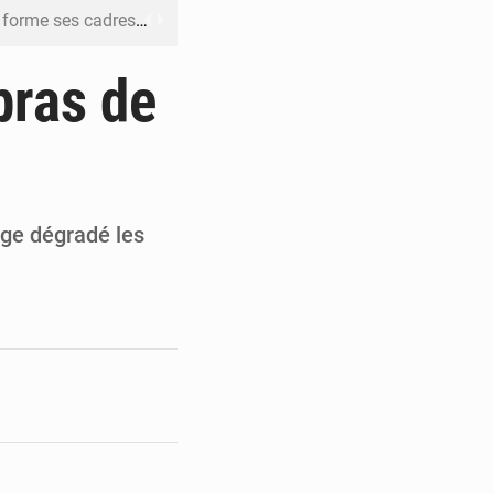
me ses cadres à Lomé
t en mesurer la valeur
bras de
 Leu-Govind
ja bio
es femmes à Kigali
age dégradé les