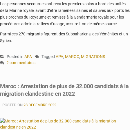
Les personnes secourues ont reçu les premiers soins à bord des unités
de la Marine royale, avant d’être ramenées saines et sauves aux ports les
plus proches du Royaume et remises à la Gendarmerie royale pour les
procédures administratives d’usage, assure-t-on de même source.
Parmi ces 270 migrants figurent des Subsahariens, des Yéménites et un
Syrien.
Posted in
APA
Tagged
APA
,
MAROC
,
MIGRATIONS
2 commentaires
sur
Maroc:
La
Maroc : Arrestation de plus de 32.000 candidats à la
Marine
migration clandestine en 2022
royale
a
POSTED ON
porté
28 DÉCEMBRE 2022
secours
à
270
migrants