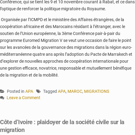
Conférence, qui se tient les 9 et 10 novembre courant à Rabat, et ce dans
l’optique de renforcer la politique migratoire du Royaume.
Organisée par l’ICMPD et le ministère des Affaires étrangères, de la
coopération africaine et des Marocains résidant à l’étranger, avec le
soutien de l’Union européenne, la 3ème Conférence pair-à-pair du
programme Euromed Migration V se veut une occasion de faire le point
sur les avancées de la gouvernance des migrations dans la région euro-
méditerranéenne quatre ans après l’adoption du Pacte de Marrakech et
d’explorer de nouvelles approches de coopération internationale pour
une gestion efficace, novatrice, responsable et mutuellement bénéfique
de la migration et de la mobilité.
Posted in
APA
Tagged
APA
,
MAROC
,
MIGRATIONS
Leave a Comment
on
Migration:
Accord
Côte d’Ivoire : plaidoyer de la société civile sur la
pour
migration
l’établissement