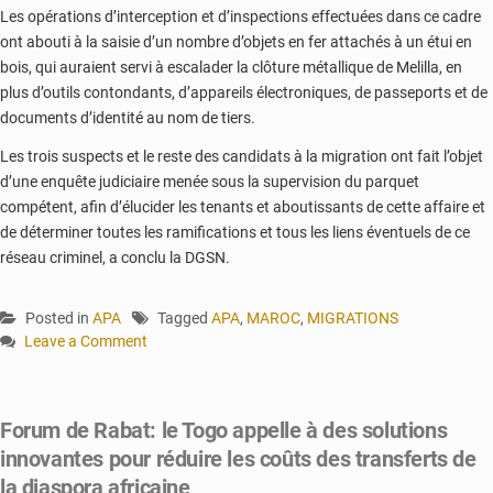
Les opérations d’interception et d’inspections effectuées dans ce cadre
ont abouti à la saisie d’un nombre d’objets en fer attachés à un étui en
bois, qui auraient servi à escalader la clôture métallique de Melilla, en
plus d’outils contondants, d’appareils électroniques, de passeports et de
documents d’identité au nom de tiers.
Les trois suspects et le reste des candidats à la migration ont fait l’objet
d’une enquête judiciaire menée sous la supervision du parquet
compétent, afin d’élucider les tenants et aboutissants de cette affaire et
de déterminer toutes les ramifications et tous les liens éventuels de ce
réseau criminel, a conclu la DGSN.
Posted in
APA
Tagged
APA
,
MAROC
,
MIGRATIONS
Leave a Comment
on
Maroc:
Avortement
Forum de Rabat: le Togo appelle à des solutions
d’une
innovantes pour réduire les coûts des transferts de
opération
de
la diaspora africaine