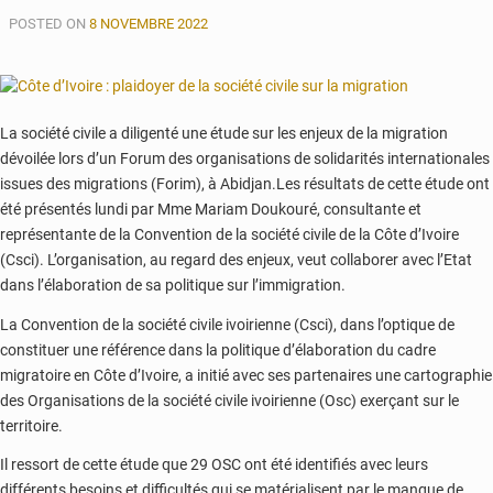
d’une
POSTED ON
représentation
8 NOVEMBRE 2022
de
l’ICMPD
au
Maroc
La société civile a diligenté une étude sur les enjeux de la migration
dévoilée lors d’un Forum des organisations de solidarités internationales
issues des migrations (Forim), à Abidjan.Les résultats de cette étude ont
été présentés lundi par Mme Mariam Doukouré, consultante et
représentante de la Convention de la société civile de la Côte d’Ivoire
(Csci). L’organisation, au regard des enjeux, veut collaborer avec l’Etat
dans l’élaboration de sa politique sur l’immigration.
La Convention de la société civile ivoirienne (Csci), dans l’optique de
constituer une référence dans la politique d’élaboration du cadre
migratoire en Côte d’Ivoire, a initié avec ses partenaires une cartographie
des Organisations de la société civile ivoirienne (Osc) exerçant sur le
territoire.
Il ressort de cette étude que 29 OSC ont été identifiés avec leurs
différents besoins et difficultés qui se matérialisent par le manque de