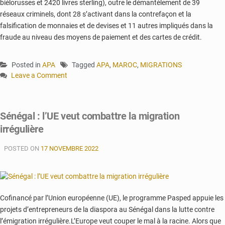
biélorusses et 2420 livres sterling), outre le démantèlement de 39
réseaux criminels, dont 28 s’activant dans la contrefaçon et la
falsification de monnaies et de devises et 11 autres impliqués dans la
fraude au niveau des moyens de paiement et des cartes de crédit.
Posted in
APA
Tagged
APA
,
MAROC
,
MIGRATIONS
Leave a Comment
on
Maroc
:
Sénégal : l’UE veut combattre la migration
Arrestation
irrégulière
de
plus
POSTED ON
de
17 NOVEMBRE 2022
32.000
candidats
à
la
Cofinancé par l’Union européenne (UE), le programme Pasped appuie les
migration
projets d’entrepreneurs de la diaspora au Sénégal dans la lutte contre
clandestine
l’émigration irrégulière.L’Europe veut couper le mal à la racine. Alors que
en