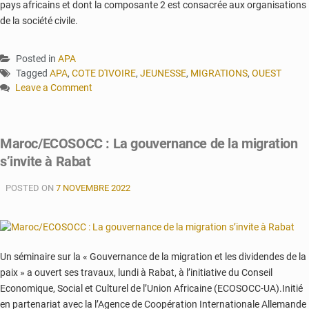
pays africains et dont la composante 2 est consacrée aux organisations
de la société civile.
Posted in
APA
Tagged
APA
,
COTE D'IVOIRE
,
JEUNESSE
,
MIGRATIONS
,
OUEST
Leave a Comment
on
Côte
d’Ivoire
Maroc/ECOSOCC : La gouvernance de la migration
:
s’invite à Rabat
plaidoyer
de
POSTED ON
la
7 NOVEMBRE 2022
société
civile
sur
la
Un séminaire sur la « Gouvernance de la migration et les dividendes de la
migration
paix » a ouvert ses travaux, lundi à Rabat, à l’initiative du Conseil
Economique, Social et Culturel de l’Union Africaine (ECOSOCC-UA).Initié
en partenariat avec la l’Agence de Coopération Internationale Allemande