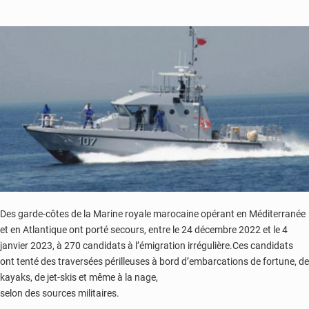
à
des
solutions
innovantes
pour
réduire
les
coûts
des
transferts
de
la
diaspora
africaine
Des garde-côtes de la Marine royale marocaine opérant en Méditerranée
et en Atlantique ont porté secours, entre le 24 décembre 2022 et le 4
janvier 2023, à 270 candidats à l’émigration irrégulière.Ces candidats
ont tenté des traversées périlleuses à bord d’embarcations de fortune, de
kayaks, de jet-skis et même à la nage,
selon des sources militaires.