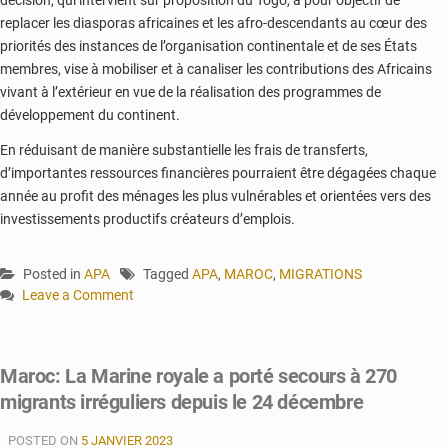
replacer les diasporas africaines et les afro-descendants au cœur des
priorités des instances de l’organisation continentale et de ses États
membres, vise à mobiliser et à canaliser les contributions des Africains
vivant à l’extérieur en vue de la réalisation des programmes de
développement du continent.
En réduisant de manière substantielle les frais de transferts,
d’importantes ressources financières pourraient être dégagées chaque
année au profit des ménages les plus vulnérables et orientées vers des
investissements productifs créateurs d’emplois.
Posted in
APA
Tagged
APA
,
MAROC
,
MIGRATIONS
Leave a Comment
on
Forum
de
Maroc: La Marine royale a porté secours à 270
Rabat:
migrants irréguliers depuis le 24 décembre
le
Togo
POSTED ON
appelle
5 JANVIER 2023