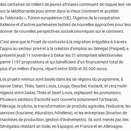
des centaines de milliers de jeunes africains continuent de risquer leur vie
2022
sur la Méditerranée pour entrer dans le Vieux Continent et accéder
à« l’eldorado », l’Union européenne (UE), l’Agence de la coopération
italienne et d’autres partenaires testent de nouvelles approches pour leur
donner de nouvelles perspectives socioéconomiques sur le continent.
C’est ainsi que le Projet de contraste à la migration irrégulière à travers
l’appui au secteur privé et à la création d’emplois au Sénégal (Pasped) a
présenté jeudi 11 novembre à Dakar les 51 entreprises sélectionnées
parmi 1197 propositions et qui bénéficient d’un financement total de
plus d’un million d’euros, réparti entre 5000 et 30.000 euros.
Les projets retenus sont basés dans les six régions du programme, à
savoir Dakar, Thiès, Saint-Louis, Louga, Diourbel, Kaolack, et cinq multi-
régions entre Dakar, Thiès et Saint-Louis, expliquent les promoteurs.
Plusieurs secteurs d’activité sont couverts notamment l’artisanat,
l’élevage, la pêche, la transformation de produits agricoles, l’industrie, les
services (tourisme, éducation, hôtellerie), et les entreprises (location de
machines de production, gestion d’événements). Ils sont menés par des
Sénégalais résidant en Italie, en Espagne, en France et en Allemagne.