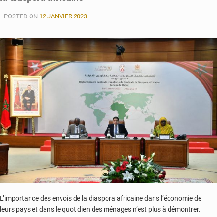
migration
illégale
POSTED ON
12 JANVIER 2023
à
Oujda
L’importance des envois de la diaspora africaine dans l’économie de
leurs pays et dans le quotidien des ménages n’est plus à démontrer.