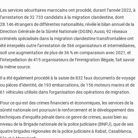
irréguliers
Les services sécuritaires marocains ont procédé, durant l’année 2022, à
depuis
l’arrestation de 32.733 candidats à la migration clandestine, dont
le
28.146 étrangers de différentes nationalités, révèle le bilan annuel de la
24
Direction Générale de la Sûreté Nationale (DGSN).Aussi, 92 réseaux
décembre
criminels spécialisés dans la migration clandestine transfrontalière ont
été interpelés outre l’arrestation de 566 organisateurs et intermédiaires,
soit une augmentation de plus de 36 % en comparaison avec 2021, et
l’interpellation de 415 organisateurs de l’immigration illégale, fait savoir
la même source.
Il a été également procédé à la saisie de 832 faux documents de voyage
ou pièces d’identité, de 193 embarcations, de 156 moteurs marins et de
61 véhicules utilisés dans l’organisation des opérations de migration.
Pour ce qui est des crimes financiers et économiques, les services de la
sûreté nationale ont poursuivi le renforcement et le développement des
techniques d’enquête pénale dans ce genre de crimes, aussi bien au
niveau de la Brigade nationale de la police judiciaire (BNPJ), que de ses
quatre brigades régionales de la police judiciaire à Rabat, Casablanca,