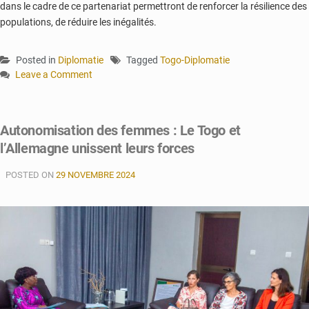
dans le cadre de ce partenariat permettront de renforcer la résilience des
populations, de réduire les inégalités.
Posted in
Diplomatie
Tagged
Togo-Diplomatie
Leave a Comment
on
Le
Togo
Autonomisation des femmes : Le Togo et
et
l’Allemagne unissent leurs forces
l’ONU
s’engagent
POSTED ON
pour
29 NOVEMBRE 2024
l’autonomisation
des
femmes