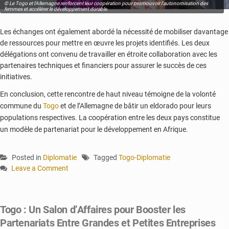
© Le Togo et l'Allemagne renforcent leur coopération pour promouvoir l'autonomisation des
femmes et accélérer le développement durable.
Les échanges ont également abordé la nécessité de mobiliser davantage
de ressources pour mettre en œuvre les projets identifiés. Les deux
délégations ont convenu de travailler en étroite collaboration avec les
partenaires techniques et financiers pour assurer le succès de ces
initiatives.
En conclusion, cette rencontre de haut niveau témoigne de la volonté
commune du
Togo
et de l’Allemagne de bâtir un eldorado pour leurs
populations respectives. La coopération entre les deux pays constitue
un modèle de partenariat pour le développement en Afrique.
Posted in
Diplomatie
Tagged
Togo-Diplomatie
Leave a Comment
on
Autonomisation
des
Togo : Un Salon d’Affaires pour Booster les
femmes
Partenariats Entre Grandes et Petites Entreprises
: