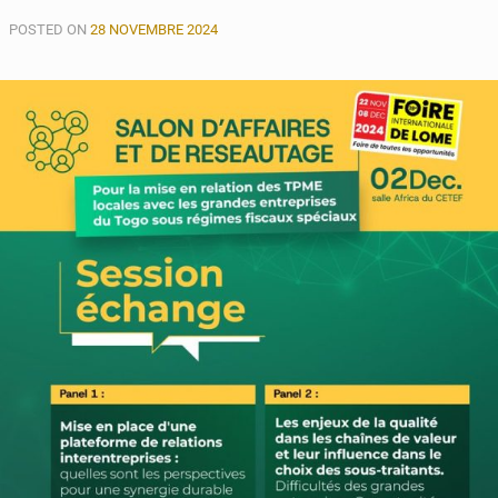
Le
POSTED ON
Togo
28 NOVEMBRE 2024
et
l’Allemagne
unissent
leurs
forces