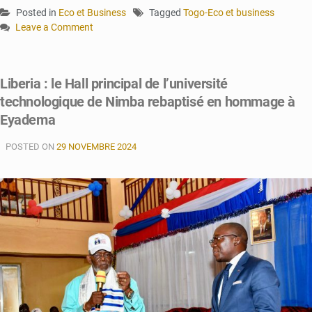
Posted in
Eco et Business
Tagged
Togo-Eco et business
Leave a Comment
on
Le
Togo
Liberia : le Hall principal de l’université
se
technologique de Nimba rebaptisé en hommage à
prépare
à
Eyadema
briller
à
POSTED ON
29 NOVEMBRE 2024
l’Expo
2025
d’Osaka