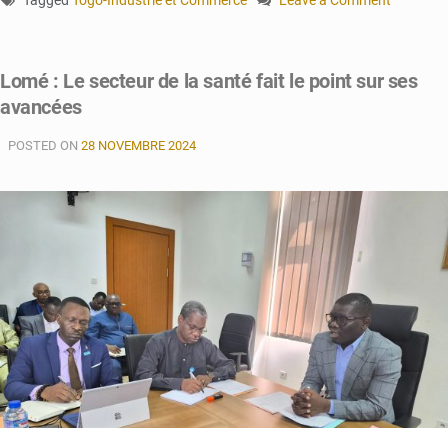
Tagged
Togo-Industrie et Commerce
Leave a Comment
on
Togo
:
Lomé : Le secteur de la santé fait le point sur ses
Un
avancées
Salon
d’Affaires
POSTED ON
28 NOVEMBRE 2024
pour
Booster
les
Partenariats
Entre
Grandes
et
Petites
Entreprises