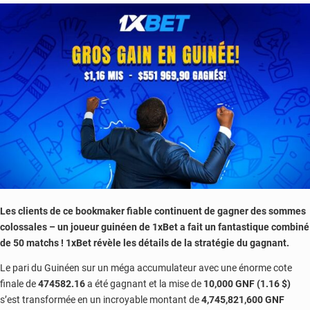
Vodun
Days,
les
9
et
10
janvier
2024
Les clients de ce bookmaker fiable continuent de gagner des sommes
colossales – un joueur guinéen de 1xBet a fait un fantastique combiné
de 50 matchs ! 1xBet révèle les détails de la stratégie du gagnant.
Le pari du Guinéen sur un méga accumulateur avec une énorme cote
finale de
474582.16
a été gagnant et la mise de
10,000 GNF (1.16 $)
s’est transformée en un incroyable montant de
4,745,821,600 GNF