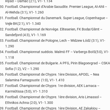
Riyad – Damac (2:1), V1- 1.134
Football. Championnat d’Arabie Saoudite. Premier League, Al-Ahli –
Al-Wehda (3:1), V1- 1.260
Football. Championnat du Danemark. Super League, Copenhague –
Vejle BK(2:1), V1- 1.340
Football. Championnat de Norvège. Eliteserien, FK Bodø/Glimt –
Sandefjord (4:3), V1- 1.169
Football. Championnat de Pologne, Lech – Widzew Łódź (3:1), V1-
1.290
Football. Championnat suédois. Malmö FF – Varbergs BoIS(5:0), V1-
1.118
Football. Championnat de Bulgarie. A PFG, Pirin Blagoevgrad – CSKA
Sofia (1:2), V2 – 1.290
Football. Championnat de Chypre. 1ère Division, APOEL – Nea
Salamina Famagouste (1:0), V1- 1.410
Football. Championnat de Chypre. 1re division, AEK Larnaca –
Karmiótissa (5:0), V1- 1.310
Football. Championnat de Chypre. 1ère division, Aris Limassol –
Ethnikos Achna (2:0), V1- 1.300
Football. Championnat de Chypre. 1ère Division, AE Zakakiou –