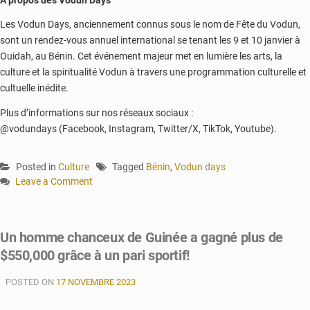
Les Vodun Days, anciennement connus sous le nom de Fête du Vodun,
sont un rendez-vous annuel international se tenant les 9 et 10 janvier à
Ouidah, au Bénin. Cet événement majeur met en lumière les arts, la
culture et la spiritualité Vodun à travers une programmation culturelle et
cultuelle inédite.
Plus d’informations sur nos réseaux sociaux :
@vodundays (Facebook, Instagram, Twitter/X, TikTok, Youtube).
Posted in
Culture
Tagged
Bénin
,
Vodun days
Leave a Comment
on
La
cité
Un homme chanceux de Guinée a gagné plus de
historique
$550,000 grâce à un pari sportif!
de
Ouidah
POSTED ON
accueille
17 NOVEMBRE 2023
les