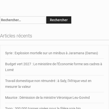
on
Un
homme
chanceux
Rechercher :
de
Guinée
a
Articles récents
gagné
plus
de
$550,000
Syrie : Explosion mortelle sur un minibus à Jaramana (Damas)
grâce
à
Budget vert 2027 : Le ministère de l’Économie forme ses cadres à
un
Lomé
pari
sportif!
Travail domestique non rémunéré : à Saly, l’Afrique veut en
mesurer la valeur
Maurice : Démission de la ministre Véronique Leu-Govind
Togo : 300 000 tonnes visées pour la filière soja bio