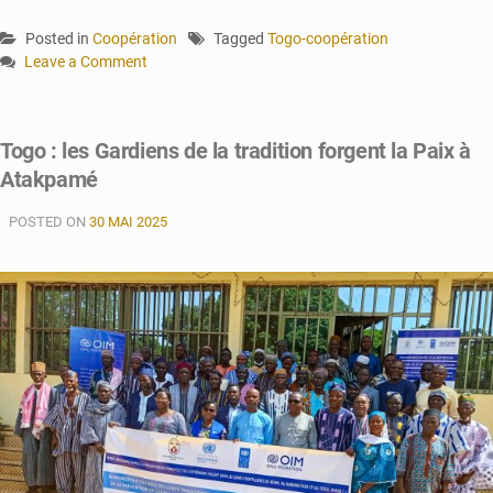
Posted in
Coopération
Tagged
Togo-coopération
Leave a Comment
on
Lomé :
une
Togo : les Gardiens de la tradition forgent la Paix à
alliance
Atakpamé
numérique
et
POSTED ON
citoyenne
30 MAI 2025
pour
l’avenir
du
Togo