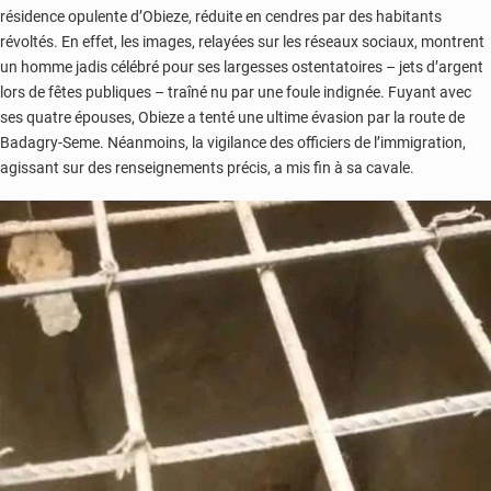
résidence opulente d’Obieze, réduite en cendres par des habitants
révoltés. En effet, les images, relayées sur les réseaux sociaux, montrent
un homme jadis célébré pour ses largesses ostentatoires – jets d’argent
lors de fêtes publiques – traîné nu par une foule indignée. Fuyant avec
ses quatre épouses, Obieze a tenté une ultime évasion par la route de
Badagry-Seme. Néanmoins, la vigilance des officiers de l’immigration,
agissant sur des renseignements précis, a mis fin à sa cavale.