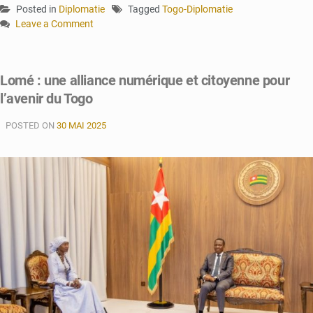
Posted in
Diplomatie
Tagged
Togo-Diplomatie
Leave a Comment
on
Lomé
:
Lomé : une alliance numérique et citoyenne pour
l’ambassadeur
l’avenir du Togo
de
Chine
POSTED ON
fêté,
30 MAI 2025
Un
Partenariat
Sino-
Togolais
Plus
Fort
que
jamais
!