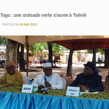
on
Togo :
les
Togo : une croisade verte s’ouvre à Tsévié
Gardiens
de
POSTED ON
30 MAI 2025
la
tradition
forgent
la
Paix
à
Atakpamé