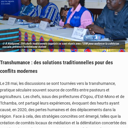
© À Atakpamé, 250 chefs traditionnels togolais se sont réunis avec l'OIM pour renforcer la cohésion
sociale, prévenir l'extrémisme violent
Transhumance : des solutions traditionnelles pour des
conflits modernes
Le 28 mai, les discussions se sont tournées vers la transhumance,
pratique séculaire souvent source de conflits entre pasteurs et
agriculteurs. Les chefs, issus des préfectures d’Ogou, d’Est-Mono et de
Tchamba, ont partagé leurs expériences, évoquant des heurts ayant
causé, en 2020, des pertes humaines et des déplacements dans la
région. Face à cela, des stratégies concrètes ont émergé, telles que la
création de comités locaux de médiation et la délimitation concertée des