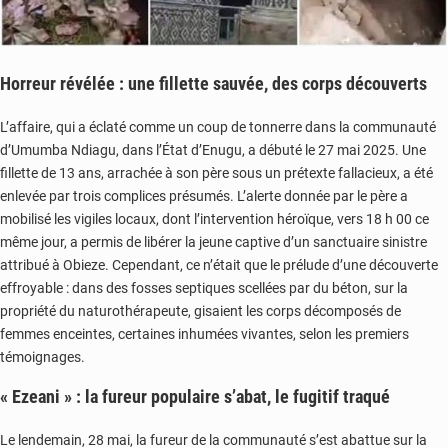
Horreur révélée : une fillette sauvée, des corps découverts
L’affaire, qui a éclaté comme un coup de tonnerre dans la communauté
d’Umumba Ndiagu, dans l’État d’Enugu, a débuté le 27 mai 2025. Une
fillette de 13 ans, arrachée à son père sous un prétexte fallacieux, a été
enlevée par trois complices présumés. L’alerte donnée par le père a
mobilisé les vigiles locaux, dont l’intervention héroïque, vers 18 h 00 ce
même jour, a permis de libérer la jeune captive d’un sanctuaire sinistre
attribué à Obieze. Cependant, ce n’était que le prélude d’une découverte
effroyable : dans des fosses septiques scellées par du béton, sur la
propriété du naturothérapeute, gisaient les corps décomposés de
femmes enceintes, certaines inhumées vivantes, selon les premiers
témoignages.
« Ezeani » : la fureur populaire s’abat, le fugitif traqué
Le lendemain, 28 mai, la fureur de la communauté s’est abattue sur la