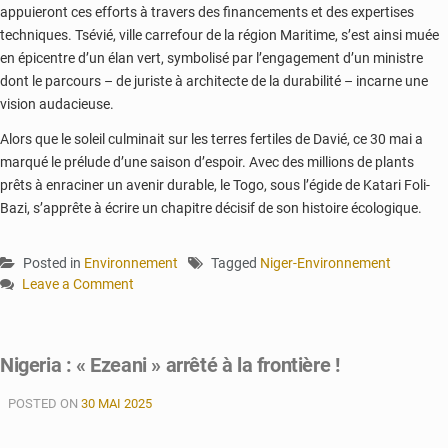
appuieront ces efforts à travers des financements et des expertises
techniques. Tsévié, ville carrefour de la région Maritime, s’est ainsi muée
en épicentre d’un élan vert, symbolisé par l’engagement d’un ministre
dont le parcours – de juriste à architecte de la durabilité – incarne une
vision audacieuse.
Alors que le soleil culminait sur les terres fertiles de Davié, ce 30 mai a
marqué le prélude d’une saison d’espoir. Avec des millions de plants
prêts à enraciner un avenir durable, le Togo, sous l’égide de Katari Foli-
Bazi, s’apprête à écrire un chapitre décisif de son histoire écologique.
Posted in
Environnement
Tagged
Niger-Environnement
Leave a Comment
on
Togo :
une
Nigeria : « Ezeani » arrêté à la frontière !
croisade
verte
POSTED ON
30 MAI 2025
s’ouvre
à