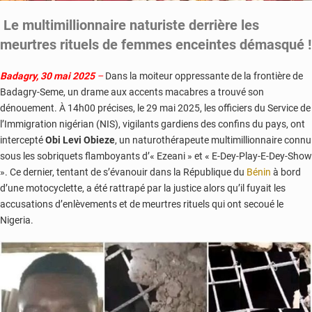
Le multimillionnaire naturiste derrière les
meurtres rituels de femmes enceintes démasqué !
Badagry, 30 mai 2025
–
Dans la moiteur oppressante de la frontière de
Badagry-Seme, un drame aux accents macabres a trouvé son
dénouement. À 14h00 précises, le 29 mai 2025, les officiers du Service de
l’Immigration nigérian (NIS), vigilants gardiens des confins du pays, ont
intercepté
Obi Levi Obieze
, un naturothérapeute multimillionnaire connu
sous les sobriquets flamboyants d’« Ezeani » et « E-Dey-Play-E-Dey-Show
». Ce dernier, tentant de s’évanouir dans la République du
Bénin
à bord
d’une motocyclette, a été rattrapé par la justice alors qu’il fuyait les
accusations d’enlèvements et de meurtres rituels qui ont secoué le
Nigeria.