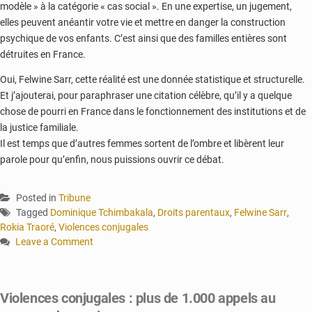
modèle » à la catégorie « cas social ». En une expertise, un jugement,
elles peuvent anéantir votre vie et mettre en danger la construction
psychique de vos enfants. C’est ainsi que des familles entières sont
détruites en France.
Oui, Felwine Sarr, cette réalité est une donnée statistique et structurelle.
Et j’ajouterai, pour paraphraser une citation célèbre, qu’il y a quelque
chose de pourri en France dans le fonctionnement des institutions et de
la justice familiale.
Il est temps que d’autres femmes sortent de l’ombre et libèrent leur
parole pour qu’enfin, nous puissions ouvrir ce débat.
Posted in
Tribune
Tagged
Dominique Tchimbakala
,
Droits parentaux
,
Felwine Sarr
,
Rokia Traoré
,
Violences conjugales
Leave a Comment
on
Dominique
Tchimbakala
Violences conjugales : plus de 1.000 appels au
: