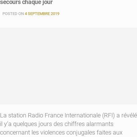
secours chaque jour
«
Il
POSTED ON
est
4 SEPTEMBRE 2019
temps
que
d’autres
femmes
sortent
de
l’ombre
et
libèrent
leur
parole
»
La station Radio France Internationale (RFI) a révélé
il y’a quelques jours des chiffres alarmants
concernant les violences conjugales faites aux