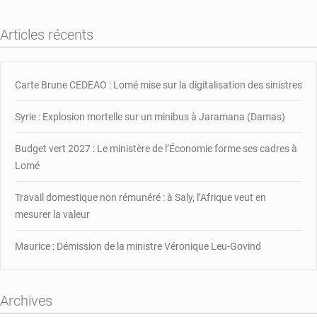
de
1.000
Articles récents
appels
au
secours
chaque
Carte Brune CEDEAO : Lomé mise sur la digitalisation des sinistres
jour
Syrie : Explosion mortelle sur un minibus à Jaramana (Damas)
Budget vert 2027 : Le ministère de l’Économie forme ses cadres à
Lomé
Travail domestique non rémunéré : à Saly, l’Afrique veut en
mesurer la valeur
Maurice : Démission de la ministre Véronique Leu-Govind
Archives