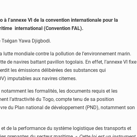
o à l’annexe VI de la convention internationale pour la
maritime international (Convention FAL).
me Tségan Yawa Djigbodi.
 la lutte mondiale contre la pollution de l’environnement marin.
tte de navires battant pavillon togolais. En effet, l’annexe VI fixe
erdit les émissions délibérées des substances qui
OV) imputables aux navires citernes.
t, notamment les formalités, les documents requis et les
ment l’attractivité du Togo, compte tenu de sa position
 œuvre du Plan national de développement (PND), notamment son
é et de la performance du système logistique des transports et
ties prenantes du secteur maritime. «
Cette loi est un instrument