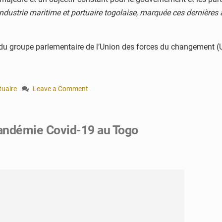
industrie maritime et portuaire togolaise, marquée ces dernières
nt du groupe parlementaire de l’Union des forces du changement (
tuaire
Leave a Comment
on
Le
Parlement
pandémie Covid-19 au Togo
a
voté
deux
nouvelles
lois
portant
sur
l’industrie
maritime