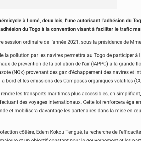
hémicycle à Lomé, deux lois, l’une autorisant l’adhésion du Tog
 l’adhésion du Togo à la convention visant à faciliter le trafic 
re session ordinaire de l’année 2021, sous la présidence de M
 de la pollution par les navires permettra au Togo de participer à
naux de prévention de la pollution de l’air (IAPPC) à la grande flo
’azote (NOx) provenant des gaz d’échappement des navires et int
ion à bord et les émissions des Composés organiques volatiles (C
e rendre les transports maritimes plus accessibles, en simplifian
effectuant des voyages internationaux. Cette loi renforcera égale
ofonde et mobilisera davantage les partenaires dans la mise en
rotection côtière, Edem Kokou Tengué, la recherche de l’efficacit
 majeure et un objectif constant pour le gouvernement et les par