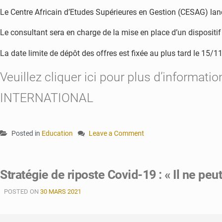
Le Centre Africain d’Etudes Supérieures en Gestion (CESAG) lan
Le consultant sera en charge de la mise en place d’un dispositi
La date limite de dépôt des offres est fixée au plus tard le 15/
Veuillez cliquer ici pour plus d’informatio
INTERNATIONAL
Posted in
Education
Leave a Comment
on
Le
CESAG
Stratégie de riposte Covid-19 : « Il ne peu
recrute
un
POSTED ON
30 MARS 2021
Spécialiste
chargé
du