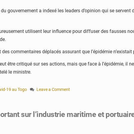
 du gouvernement a indexé les leaders d’opinion qui se servent d
usement utilisent leur influence pour diffuser des fausses nouvel
de.
 des commentaires déplacés assurant que l’épidémie n’existait pa
 être critiqué sur ses actions, mais que face à l’épidémie, il ne 
lé le ministre.
vid-19 au Togo
Leave a Comment
on
Stratégie
de
rtant sur l’industrie maritime et portuair
riposte
Covid-
19
: