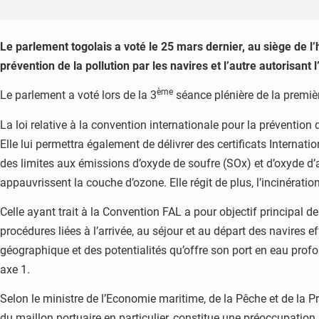
Le parlement togolais a voté le 25 mars dernier, au siège de l’
prévention de la pollution par les navires et l’autre autorisant
ème
Le parlement a voté lors de la 3
séance plénière de la premiè
La loi relative à la convention internationale pour la prévention
Elle lui permettra également de délivrer des certificats Internatio
des limites aux émissions d’oxyde de soufre (SOx) et d’oxyde d
appauvrissent la couche d’ozone. Elle régit de plus, l’incinérat
Celle ayant trait à la Convention FAL a pour objectif principal d
procédures liées à l’arrivée, au séjour et au départ des navires 
géographique et des potentialités qu’offre son port en eau pr
axe 1.
Selon le ministre de l’Economie maritime, de la Pêche et de la P
du maillon portuaire en particulier, constitue une préoccupation