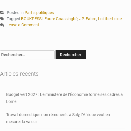
Posted in
Partis politiques
Tagged
BOUKPÉSSI
,
Faure Gnassingbé
,
JP. Fabre
,
Loi liberticide
Leave a Comment
on
L’opposant
JP.
Fabre
Rechercher :
promet
de
combattre
Articles récents
la
loi
liberticide
fixant
Budget vert 2027 : Le ministère de l’Économie forme ses cadres à
les
Lomé
conditions
des
Travail domestique non rémunéré : à Saly, l’Afrique veut en
manifestations
mesurer la valeur
pacifiques