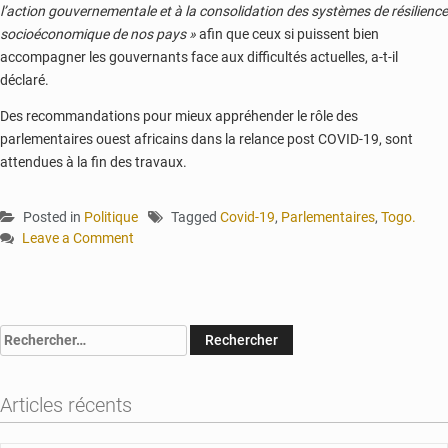
l’action gouvernementale et à la consolidation des systèmes de résilience
socioéconomique de nos pays »
afin que ceux si puissent bien
accompagner les gouvernants face aux difficultés actuelles, a-t-il
déclaré.
Des recommandations pour mieux appréhender le rôle des
parlementaires ouest africains dans la relance post COVID-19, sont
attendues à la fin des travaux.
Posted in
Politique
Tagged
Covid-19
,
Parlementaires
,
Togo.
Leave a Comment
on
Togo
:
des
Rechercher :
parlementaires
ouest-
africains
Articles récents
discutent
de
la