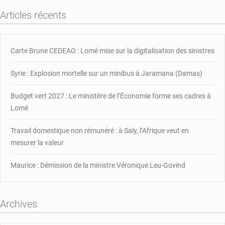
intégration
Articles récents
plus
effective
dans
les
Carte Brune CEDEAO : Lomé mise sur la digitalisation des sinistres
prises
de
Syrie : Explosion mortelle sur un minibus à Jaramana (Damas)
décisions
Budget vert 2027 : Le ministère de l’Économie forme ses cadres à
Lomé
Travail domestique non rémunéré : à Saly, l’Afrique veut en
mesurer la valeur
Maurice : Démission de la ministre Véronique Leu-Govind
Archives