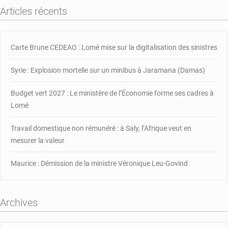
la
Articles récents
mort
suite
à
une
Carte Brune CEDEAO : Lomé mise sur la digitalisation des sinistres
agression
Syrie : Explosion mortelle sur un minibus à Jaramana (Damas)
Budget vert 2027 : Le ministère de l’Économie forme ses cadres à
Lomé
Travail domestique non rémunéré : à Saly, l’Afrique veut en
mesurer la valeur
Maurice : Démission de la ministre Véronique Leu-Govind
Archives