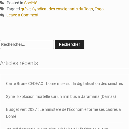
Posted in
Société
Tagged
grève
,
Syndicat des enseignants du Togo
,
Togo.
Leave a Comment
on
Togo :
grève
annoncée
Rechercher :
du
syndicat
des
Articles récents
Enseignants
ce
jour
Carte Brune CEDEAO : Lomé mise sur la digitalisation des sinistres
Syrie : Explosion mortelle sur un minibus à Jaramana (Damas)
Budget vert 2027 : Le ministère de l’Économie forme ses cadres à
Lomé