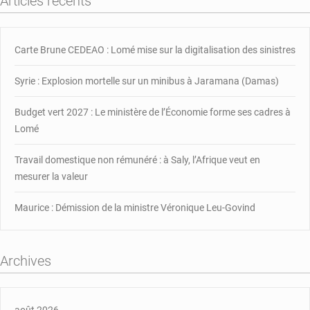
Articles récents
mer
et
du
littoral
Carte Brune CEDEAO : Lomé mise sur la digitalisation des sinistres
sensibilisent
sur
Syrie : Explosion mortelle sur un minibus à Jaramana (Damas)
la
protection
Budget vert 2027 : Le ministère de l’Économie forme ses cadres à
de
Lomé
l’océan
Travail domestique non rémunéré : à Saly, l’Afrique veut en
mesurer la valeur
Maurice : Démission de la ministre Véronique Leu-Govind
Archives