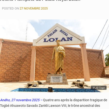
Gnassingbé
POSTED ON
27 NOVEMBRE 2025
et
le
«
hold-
up
»
constitutionnel
© JD Togo
Aného, 27 novembre 2025 –
Quatre ans après la disparition tragique de
Togbé Ahuawoto Savado Zankli Lawson VIII, le trône ancestral des