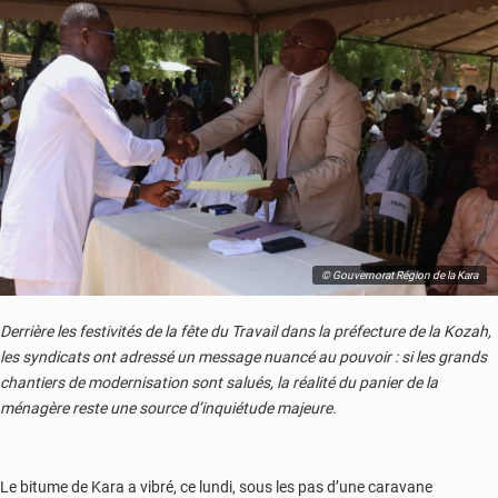
football
pour
unir
les
communes
et
la
jeunesse
© Gouvernorat Région de la Kara
Derrière les festivités de la fête du Travail dans la préfecture de la Kozah,
les syndicats ont adressé un message nuancé au pouvoir : si les grands
chantiers de modernisation sont salués, la réalité du panier de la
ménagère reste une source d’inquiétude majeure.
Le bitume de Kara a vibré, ce lundi, sous les pas d’une caravane