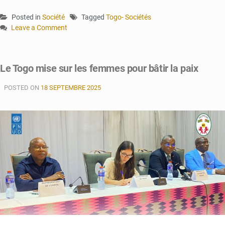
Posted in
Société
Tagged
Togo- Sociétés
Leave a Comment
on
Aného
:
Le Togo mise sur les femmes pour bâtir la paix
tempête
au
POSTED ON
18 SEPTEMBRE 2025
Palais
Royal
Lolan