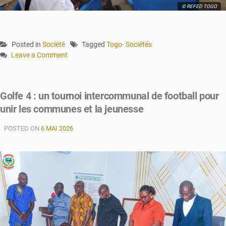
© REFED TOGO
Posted in
Société
Tagged
Togo- Sociétés
Leave a Comment
on
Mandouri
:
Golfe 4 : un tournoi intercommunal de football pour
un
unir les communes et la jeunesse
comité
pour
POSTED ON
renforcer
6 MAI 2026
la
sécurité
locale