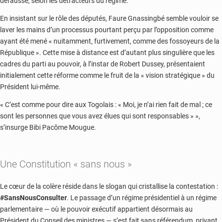
défausse, selon les détracteurs du régime.
En insistant sur le rôle des députés, Faure Gnassingbé semble vouloir se
laver les mains d’un processus pourtant perçu par l’opposition comme
ayant été mené « nuitamment, furtivement, comme des fossoyeurs de la
République ». Cette mise à distance est d’autant plus singulière que les
cadres du parti au pouvoir, à l’instar de Robert Dussey, présentaient
initialement cette réforme comme le fruit de la « vision stratégique » du
Président lui-même.
« C’est comme pour dire aux Togolais : « Moi, je n’ai rien fait de mal ; ce
sont les personnes que vous avez élues qui sont responsables » »,
s’insurge Bibi Pacôme Mougue.
Une Constitution « sans nous »
Le cœur de la colère réside dans le slogan qui cristallise la contestation :
#SansNousConsulter
. Le passage d’un régime présidentiel à un régime
parlementaire — où le pouvoir exécutif appartient désormais au
Président du Conseil des ministres — s’est fait sans référendum, privant