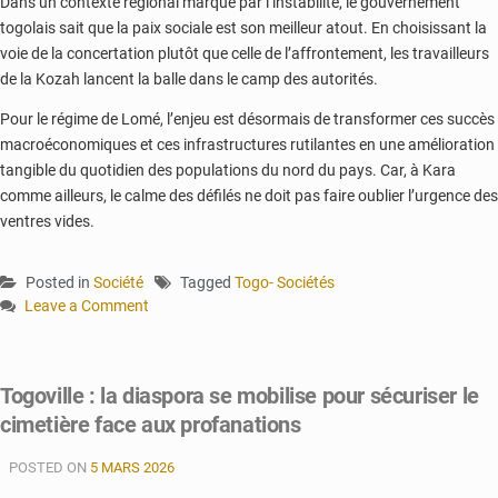
Dans un contexte régional marqué par l’instabilité, le gouvernement
togolais sait que la paix sociale est son meilleur atout. En choisissant la
voie de la concertation plutôt que celle de l’affrontement, les travailleurs
de la Kozah lancent la balle dans le camp des autorités.
Pour le régime de Lomé, l’enjeu est désormais de transformer ces succès
macroéconomiques et ces infrastructures rutilantes en une amélioration
tangible du quotidien des populations du nord du pays. Car, à Kara
comme ailleurs, le calme des défilés ne doit pas faire oublier l’urgence des
ventres vides.
Posted in
Société
Tagged
Togo- Sociétés
Leave a Comment
on
Kozah
:
Togoville : la diaspora se mobilise pour sécuriser le
doléances
cimetière face aux profanations
ouvrières
à
POSTED ON
la
5 MARS 2026
fête