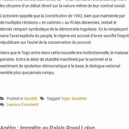
les citoyens d’un débat direct sur la nature même de leur contrat social.
L’activiste rappelle que la Constitution de 1992, bien que malmenée par
de multiples révisions « en catimini » au fil des décennies, restait le
dernier rempart symbolique de la démocratie togolaise. En le remplaçant
sans l’aval explicite du peuple, le régime est accusé d’avoir sacrifié l’esprit
républicain sur l’autel de la conservation du pouvoir.
Alors que le Togo entre dans cette nouvelle ère institutionnelle, le malaise
persiste. Entre le désir de stabilité manifesté par le sommet et le
sentiment de spoliation démocratique à la base, le dialogue national
semble plus que jamais rompu.
Posted in
Société
Tagged
Togo- Sociétés
Leave a Comment
on
Togo
:
Aného : tempête au Palais Royal Lolan
Faure