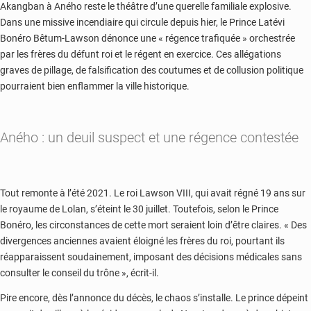
Akangban à Aného reste le théâtre d’une querelle familiale explosive.
Dans une missive incendiaire qui circule depuis hier, le Prince Latévi
Bonéro Bêtum-Lawson dénonce une « régence trafiquée » orchestrée
par les frères du défunt roi et le régent en exercice. Ces allégations
graves de pillage, de falsification des coutumes et de collusion politique
pourraient bien enflammer la ville historique.
Aného : un deuil suspect et une régence contestée
Tout remonte à l’été 2021. Le roi Lawson VIII, qui avait régné 19 ans sur
le royaume de Lolan, s’éteint le 30 juillet. Toutefois, selon le Prince
Bonéro, les circonstances de cette mort seraient loin d’être claires. « Des
divergences anciennes avaient éloigné les frères du roi, pourtant ils
réapparaissent soudainement, imposant des décisions médicales sans
consulter le conseil du trône », écrit-il.
Pire encore, dès l’annonce du décès, le chaos s’installe. Le prince dépeint