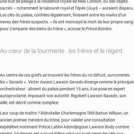
une nuit de pillage à la résidence royale de New London, où des objets
sacrés – notamment le tabouret royal et l’épée (
Guyi
) – auraient disparu.
Les clés du palais, confiées légalement, finissent entre les mains d’un
neveu des frères suspects. « Ils ont monnayé la mort de leur propre sang
pour s’emparer des biens du trône », accuse le Prince Bonéro.
Au cœur de la tourmente : les frères et le régent
Au centre de ces griefs se trouvent les frères du roi défunt, surnommés
les « Savado ». Victor Assion Lawson Savado émerge comme le principal
orchestrateur : absent du palais pendant 19 ans, il se pose en expert
autoproclamé, imposant son autorité. Rigobert Lawson Savado, son
allié, est décrit comme complice.
Leur coup de maître ? Réinstaller Charlemagne Têtê Bahun Willson, un
ancien premier ministre du trône, pour valider une consultation
expéditive nommant Prince Latévi Adondjegoun Lawson Body comme
régent. Ce dernier est accusé d’être celui qui avait remis les clés aux