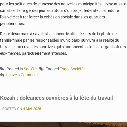
pour les politiques de jeunesse des nouvelles municipalités. Il vise aussi à
canaliser l’énergie des jeunes autour d’un projet fédérateur, à réduire
l’oisiveté et à renforcer la cohésion sociale dans les quartiers
périphériques.
Reste désormais à savoir si la concorde affichée lors de la photo de
famille finale par les responsables municipaux survivra à la réalité du
terrain et aux rivalités sportives qui s’annoncent, selon les organisateurs
eux-mêmes, particulièrement intenses.
Posted in
Société
Tagged
Togo- Sociétés
Leave a Comment
on
Golfe
4
Kozah : doléances ouvrières à la fête du travail
:
un
POSTED ON
4 MAI 2026
tournoi
intercommunal
de