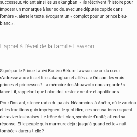
successeur, violant ainsi les us akangban. « Ils réécrivent l’histoire pour
imposer un monarque à leur solde, avec une députée cupide dans
l’ombre », alerte le texte, évoquant un « complot pour un prince bleu-
blanc ».
L’appel à l’éveil de la famille Lawson
Signé par le Prince Latévi Bonéro Bêtum-Lawson, ce cri du cœur
s’adresse aux « fils et filles akangban et alliés ». « Où sont les vrais
princes et princesses ? La mémoire des Ahuawoto nous regarde ! »
lance-t-il, rappelant que Lolan doit rester « neutre et apolitique ».
Pour l’instant, silence radio du palais. Néanmoins, à Aného, où le vaudou
et les traditions guin imprègnent le quotidien, ces accusations risquent
de raviver les braises. Le trône de Lolan, symbole d’unité, attend sa
réponse. Et le peuple guin murmure déjà : jusqu’à quand cette « nuit
tombée » durera-t-elle ?