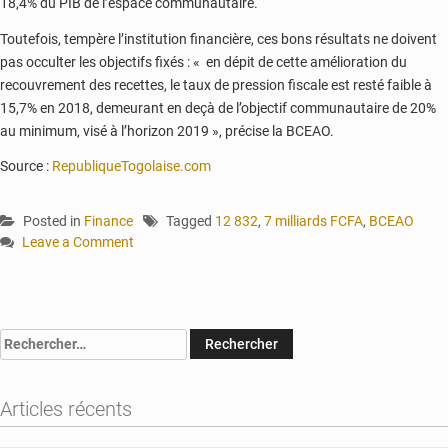
18,4% du PIB de l’espace communautaire.
Toutefois, tempère l’institution financière, ces bons résultats ne doivent
pas occulter les objectifs fixés : « en dépit de cette amélioration du
recouvrement des recettes, le taux de pression fiscale est resté faible à
15,7% en 2018, demeurant en deçà de l’objectif communautaire de 20%
au minimum, visé à l’horizon 2019 », précise la BCEAO.
Source :
RepubliqueTogolaise.com
Posted in
Finance
Tagged
12 832
,
7 milliards FCFA
,
BCEAO
Leave a Comment
on
Recettes
budgétaires
:
Rechercher :
le
Togo
a
Articles récents
enregistré
une