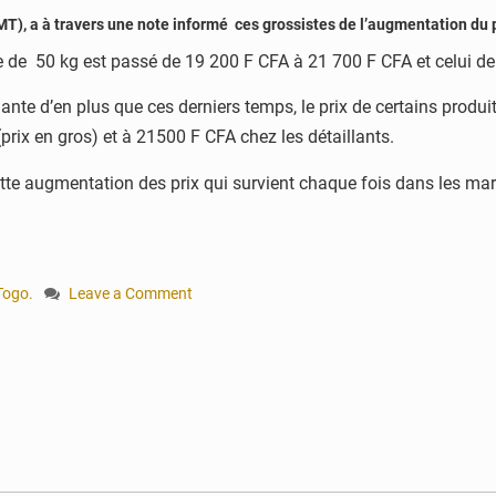
), a à travers une note informé ces grossistes de l’augmentation du pr
ne de 50 kg est passé de 19 200 F CFA à 21 700 F CFA et celui d
prenante d’en plus que ces derniers temps, le prix de certains pro
rix en gros) et à 21500 F CFA chez les détaillants.
cette augmentation des prix qui survient chaque fois dans les ma
Togo.
Leave a Comment
on
Togo:
flambée
du
prix
de
la
farine