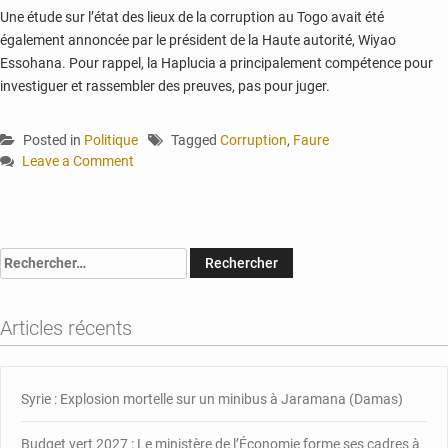
Une étude sur l’état des lieux de la corruption au Togo avait été
également annoncée par le président de la Haute autorité, Wiyao
Essohana.
Pour rappel, la Haplucia a principalement compétence pour
investiguer et rassembler des preuves, pas pour juger.
Posted in
Politique
Tagged
Corruption
,
Faure
Leave a Comment
on
Campagne
2020:
Faure
Rechercher :
Gnassingbé
veut
réprimer
Articles récents
durement
la
corruption
Syrie : Explosion mortelle sur un minibus à Jaramana (Damas)
Budget vert 2027 : Le ministère de l’Économie forme ses cadres à