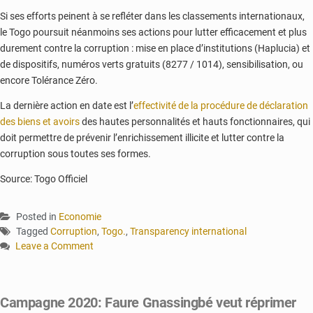
Si ses efforts peinent à se refléter dans les classements internationaux,
le Togo poursuit néanmoins ses actions pour lutter efficacement et plus
durement contre la corruption : mise en place d’institutions (Haplucia) et
de dispositifs, numéros verts gratuits (8277 / 1014), sensibilisation, ou
encore Tolérance Zéro.
La dernière action en date est l’
effectivité de la procédure de déclaration
des biens et avoirs
des hautes personnalités et hauts fonctionnaires, qui
doit permettre de prévenir l’enrichissement illicite et lutter contre la
corruption sous toutes ses formes.
Source: Togo Officiel
Posted in
Economie
Tagged
Corruption
,
Togo.
,
Transparency international
Leave a Comment
on
Corruption:
le
Campagne 2020: Faure Gnassingbé veut réprimer
Togo