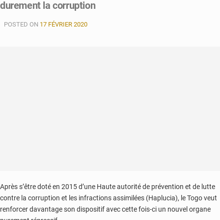
durement la corruption
occupe
la
POSTED ON
128éme
17 FÉVRIER 2020
place
selon
transparency
International
Après s’être doté en 2015 d’une Haute autorité de prévention et de lutte
contre la corruption et les infractions assimilées (Haplucia), le Togo veut
renforcer davantage son dispositif avec cette fois-ci un nouvel organe