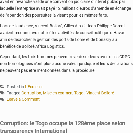
avait en revanche validé une convention judiciaire d’intérêt public par
laquelle l’entreprise avait payé 12 millions d’euros d’amende en échange
de l’abandon des poursuites la visant pour les mêmes faits.
Lors de l’audience, Vincent Bolloré, Gilles Alix et Jean-Philippe Dorent
avaient reconnu avoir utilisé les activités de conseil politique d’Havas
afin de décrocher la gestion des ports de Lomé et de Conakry au
bénéfice de Bolloré Africa Logistics.
Cependant, les trois hommes peuvent revenir sur leurs aveux : les CRPC
non homologuées n’ont plus aucune valeur juridique et leurs déclarations
ne peuvent pas être mentionnées dans la procédure.
Posted in
L’Eco en +
Tagged
Corruption
,
Mise en examen
,
Togo.
,
Vincent Bolloré
Leave a Comment
on
Togo-
corruption
Corruption: le Togo occupe la 128éme place selon
:
transparency International
Vincent