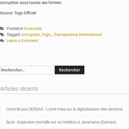
corruption sous toutes ses formes.
Source: Togo Officiel
Posted in
Economie
Tagged
Corruption
,
Togo.
,
Transparency international
Leave a Comment
on
Corruption:
le
Togo
Rechercher :
occupe
la
128éme
Articles récents
place
selon
transparency
International
Carte Brune CEDEAO : Lomé mise sur la digitalisation des sinistres
Syrie : Explosion mortelle sur un minibus à Jaramana (Damas)