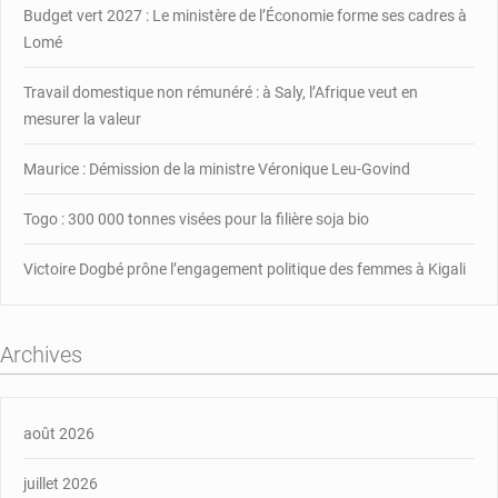
allé
Budget vert 2027 : Le ministère de l’Économie forme ses cadres à
saluer
Lomé
la
famille
Travail domestique non rémunéré : à Saly, l’Afrique veut en
de
mesurer la valeur
la
star
Maurice : Démission de la ministre Véronique Leu-Govind
disparue
Togo : 300 000 tonnes visées pour la filière soja bio
Victoire Dogbé prône l’engagement politique des femmes à Kigali
Archives
août 2026
juillet 2026