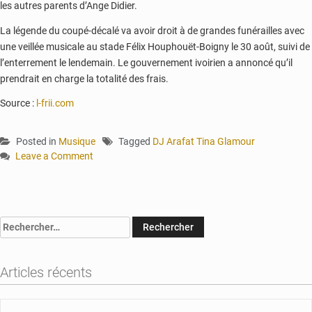
les autres parents d’Ange Didier.
La légende du coupé-décalé va avoir droit à de grandes funérailles avec
une veillée musicale au stade Félix Houphouët-Boigny le 30 août, suivi de
l’enterrement le lendemain. Le gouvernement ivoirien a annoncé qu’il
prendrait en charge la totalité des frais.
Source :
l-frii.com
Posted in
Musique
Tagged
DJ Arafat Tina Glamour
Leave a Comment
on
Abidjan
:
Obsèques
Rechercher :
de
DJ
Arafat
Articles récents
:
Toofan
est