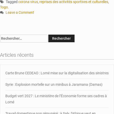
Tagged
corona virus
,
reprises des activités sportives et culturelles
,
Togo.
Leave a Comment
on
Le
Togo reprend
avec
Rechercher :
ses
activités
culturelles
Articles récents
et
sportives
de
masse
Carte Brune CEDEAO : Lomé mise sur la digitalisation des sinistres
Syrie : Explosion mortelle sur un minibus à Jaramana (Damas)
Budget vert 2027 : Le ministère de l’Économie forme ses cadres à
Lomé
Travail domestique non rémunéré : à Saly, l’Afrique veut en