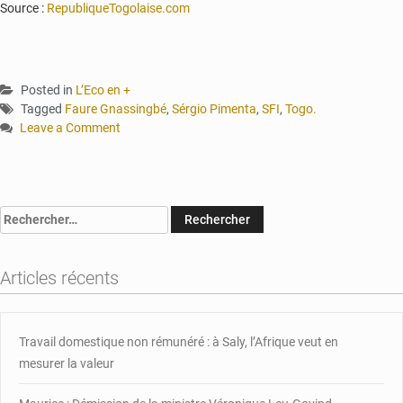
Source :
RepubliqueTogolaise.com
Posted in
L’Eco en +
Tagged
Faure Gnassingbé
,
Sérgio Pimenta
,
SFI
,
Togo.
Leave a Comment
on
Climat
des
affaires
Rechercher :
:
la
Société
Articles récents
financière
internationale
dispose
désormais
Travail domestique non rémunéré : à Saly, l’Afrique veut en
de
mesurer la valeur
bureaux
à