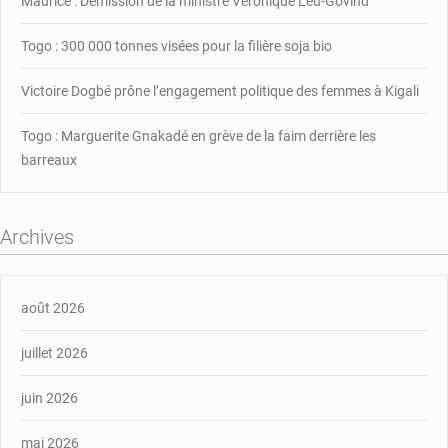
Maurice : Démission de la ministre Véronique Leu-Govind
Lomé
Togo : 300 000 tonnes visées pour la filière soja bio
Victoire Dogbé prône l’engagement politique des femmes à Kigali
Togo : Marguerite Gnakadé en grève de la faim derrière les
barreaux
Archives
août 2026
juillet 2026
juin 2026
mai 2026