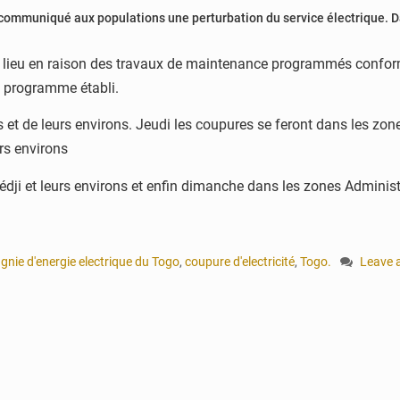
ommuniqué aux populations une perturbation du service électrique. Dan
ont lieu en raison des travaux de maintenance programmés con
n programme établi.
s et de leurs environs. Jeudi les coupures se feront dans les z
rs environs
dji et leurs environs et enfin dimanche dans les zones Adminis
nie d'energie electrique du Togo
,
coupure d'electricité
,
Togo.
Leave 
on
Togo-
cinq
jours
dans
le
noir