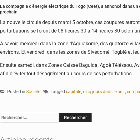
La compagnie d’énergie électrique du Togo (Ceet), a annoncé dans un c
prochain.
La nouvelle circule depuis mardi 5 octobre, ces coupures aur
perturbations se feront de 08 heures 30 à 14 heures 30 selon u
A savoir, mercredi dans la zone d’Aguiakomé, des quatorze villa
environs. Et vendredi dans les zones de Sivédomé, Togblé et leu
Ensuite samedi, dans Zones Caisse Baguida, Agoè Téléssou, Avé
afin d’éviter tout désagrément au cours de ces perturbations.
Posted in
Société
Tagged
capitale
,
cinq jours dans le noir
,
compag
Rechercher :
Articles récents