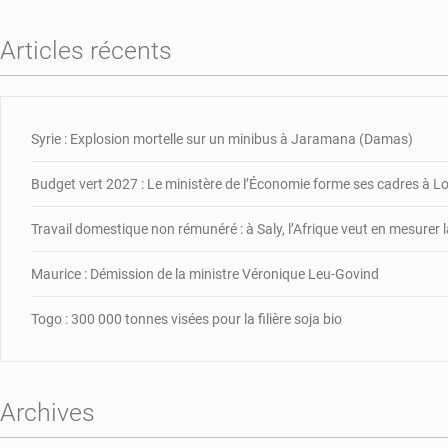
ch
d
Articles récents
la
c
d
L
Syrie : Explosion mortelle sur un minibus à Jaramana (Damas)
2
Budget vert 2027 : Le ministère de l’Économie forme ses cadres à 
Travail domestique non rémunéré : à Saly, l’Afrique veut en mesurer l
Maurice : Démission de la ministre Véronique Leu-Govind
Togo : 300 000 tonnes visées pour la filière soja bio
Archives