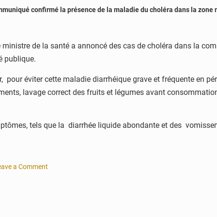
mmuniqué confirmé la présence de la maladie du choléra dans la zone m
, le ministre de la santé a annoncé des cas de choléra dans la co
é publique.
, pour éviter cette maladie diarrhéique grave et fréquente en pér
liments, lavage correct des fruits et légumes avant consommation
symptômes, tels que la diarrhée liquide abondante et des vomiss
eave a Comment
n
go :
eux
as
e