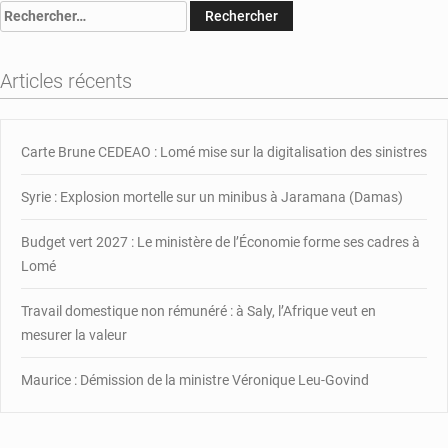
Rechercher :
Yamgnane
scandalisé
par
Articles récents
les
mésaventures
de
Fabre
Carte Brune CEDEAO : Lomé mise sur la digitalisation des sinistres
Syrie : Explosion mortelle sur un minibus à Jaramana (Damas)
Budget vert 2027 : Le ministère de l’Économie forme ses cadres à
Lomé
Travail domestique non rémunéré : à Saly, l’Afrique veut en
mesurer la valeur
Maurice : Démission de la ministre Véronique Leu-Govind