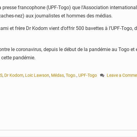
e la presse francophone (UPF-Togo) que l’Association internation
 (caches-nez) aux journalistes et hommes des médias.
ami et frère Dr Kodom vient d’offrir 500 bavettes à l’UPF-Togo, de
contre le coronavirus, depuis le début de la pandémie au Togo et 
 cette pandémie.
S
,
Dr Kodom
,
Loic Lawson
,
Médas
,
Togo.
,
UPF-Togo
Leave a Comme
on
Coronavirus
:
Aimes-
Afrique
vient
en
aide
aux