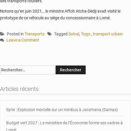
des transports routiers.
Notons qu’en juin 2021, , le ministre Affoh Atcha-Dédji avait visité le
prototype de ce véhicule au siège du concessionnaire à Lomé.
Posted in
Transports
Tagged
Sotral
,
Togo.
,
transport urbain
Leave a Comment
on
Togo :
15
milliards
Rechercher :
de
Fcfa
pour
Articles récents
renouveler
le
parc
de
Syrie : Explosion mortelle sur un minibus à Jaramana (Damas)
la
Sotral
Budget vert 2027 : Le ministère de l’Économie forme ses cadres à
Lomé