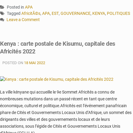
Posted in
APA
Tagged
AfricitÃ©s
,
APA
,
EST
,
GOUVERNANCE
,
KENYA
,
POLITIQUES
Leave a Comment
on
La
gouvernance
Kenya : carte postale de Kisumu, capitale des
participative
Africités 2022
a
le
POSTED ON
vent
18 MAI 2022
en
poupe
en
Afrique
La ville kényane qui accueille le 9e Sommet Africités a connu de
(expert)
nombreuses mutations dans un passé récent en tant que centre
économique, culturel et politique.Africités est l’événement panafricain
phare de Cités et Gouvernements Locaux Unis d’Afrique, un sommet des
dirigeants des villes et des gouvernements locaux et de leurs
associations, sous l’égide de Cités et Gouvernements Locaux Unis