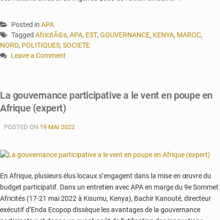
Posted in
APA
Tagged
AfricitÃ©s
,
APA
,
EST
,
GOUVERNANCE
,
KENYA
,
MAROC
,
NORD
,
POLITIQUES
,
SOCIETE
Leave a Comment
on
Un
Marocain
La gouvernance participative a le vent en poupe en
à
Afrique (expert)
la
tête
POSTED ON
du
19 MAI 2022
Réseau
des
associations
africaines
En Afrique, plusieurs élus locaux s’engagent dans la mise en œuvre du
d’élus
budget participatif. Dans un entretien avec APA en marge du 9e Sommet
locaux
Africités (17-21 mai 2022 à Kisumu, Kenya), Bachir Kanouté, directeur
exécutif d’Enda Ecopop dissèque les avantages de la gouvernance