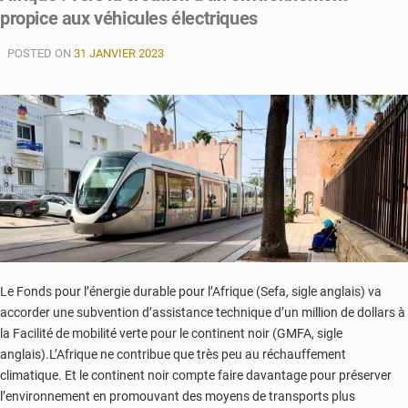
propice aux véhicules électriques
projets
d’infrastructures
POSTED ON
à
31 JANVIER 2023
mener
à
terme
d’ici
2030
Le Fonds pour l’énergie durable pour l’Afrique (Sefa, sigle anglais) va
accorder une subvention d’assistance technique d’un million de dollars à
la Facilité de mobilité verte pour le continent noir (GMFA, sigle
anglais).L’Afrique ne contribue que très peu au réchauffement
climatique. Et le continent noir compte faire davantage pour préserver
l’environnement en promouvant des moyens de transports plus