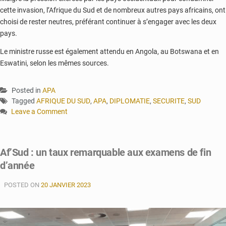
cette invasion, l’Afrique du Sud et de nombreux autres pays africains, ont
choisi de rester neutres, préférant continuer à s’engager avec les deux
pays.
Le ministre russe est également attendu en Angola, au Botswana et en
Eswatini, selon les mêmes sources.
Posted in
APA
Tagged
AFRIQUE DU SUD
,
APA
,
DIPLOMATIE
,
SECURITE
,
SUD
Leave a Comment
on
Exercices
militaires
Af’Sud : un taux remarquable aux examens de fin
ave
d’année
la
Russie
POSTED ON
et
20 JANVIER 2023
la
Chine:
l’Afrique