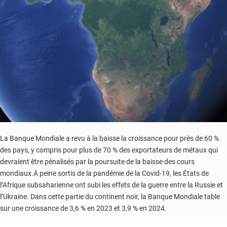
2023
et
2024
La Banque Mondiale a revu à la baisse la croissance pour près de 60 %
des pays, y compris pour plus de 70 % des exportateurs de métaux qui
devraient être pénalisés par la poursuite de la baisse des cours
mondiaux.À peine sortis de la pandémie de la Covid-19, les États de
l’Afrique subsaharienne ont subi les effets de la guerre entre la Russie et
l’Ukraine. Dans cette partie du continent noir, la Banque Mondiale table
sur une croissance de 3,6 % en 2023 et 3,9 % en 2024.
« En dépit de l’atténuation attendue des pressions inflationnistes, le