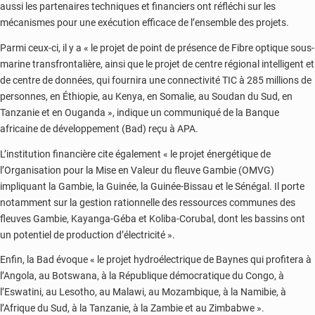
aussi les partenaires techniques et financiers ont réfléchi sur les
mécanismes pour une exécution efficace de l’ensemble des projets.
Parmi ceux-ci, il y a « le projet de point de présence de Fibre optique sous-
marine transfrontalière, ainsi que le projet de centre régional intelligent et
de centre de données, qui fournira une connectivité TIC à 285 millions de
personnes, en Éthiopie, au Kenya, en Somalie, au Soudan du Sud, en
Tanzanie et en Ouganda », indique un communiqué de la Banque
africaine de développement (Bad) reçu à APA.
L’institution financière cite également « le projet énergétique de
l’Organisation pour la Mise en Valeur du fleuve Gambie (OMVG)
impliquant la Gambie, la Guinée, la Guinée-Bissau et le Sénégal. Il porte
notamment sur la gestion rationnelle des ressources communes des
fleuves Gambie, Kayanga-Géba et Koliba-Corubal, dont les bassins ont
un potentiel de production d’électricité ».
Enfin, la Bad évoque « le projet hydroélectrique de Baynes qui profitera à
l’Angola, au Botswana, à la République démocratique du Congo, à
l’Eswatini, au Lesotho, au Malawi, au Mozambique, à la Namibie, à
l’Afrique du Sud, à la Tanzanie, à la Zambie et au Zimbabwe ».