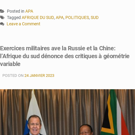
Posted in
APA
Tagged
AFRIQUE DU SUD
,
APA
,
POLITIQUES
,
SUD
Leave a Comment
on
Af’Sud
:
Exercices militaires ave la Russie et la Chine:
l’opposition
l’Afrique du sud dénonce des critiques à géométrie
manifeste
contre
variable
la
crise
POSTED ON
24 JANVIER 2023
énergétique
«
provoquée
»
par
l’ANC