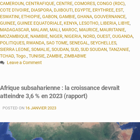
CAMEROUN
,
CENTRAFIQUE
,
CENTRE
,
COMORES
,
CONGO (RDC)
,
COTE D'IVOIRE
,
DIASPORA
,
DJIBOUTI
,
EGYPTE
,
ERYTHREE
,
EST
,
ESWATINI
,
ETHIOPIE
,
GABON
,
GAMBIE
,
GHANA
,
GOUVERNANCE
,
GUINEE
,
GUINEE EQUATORIALE
,
KENYA
,
LESOTHO
,
LIBERIA
,
LIBYE
,
MADAGASCAR
,
MALAWI
,
MALI
,
MAROC
,
MAURICE
,
MAURITANIE
,
MOZAMBIQUE
,
NAMIBIE
,
NIGER
,
NIGERIA
,
NORD
,
OUEST
,
OUGANDA
,
POLITIQUES
,
RWANDA
,
SAO TOME
,
SENEGAL
,
SEYCHELLES
,
SIERRA LEONE
,
SOMALIE
,
SOUDAN
,
SUD
,
SUD SOUDAN
,
TANZANIE
,
TCHAD
,
Togo.
,
TUNISIE
,
ZAMBIE
,
ZIMBABWE
Leave a Comment
on
Croissance
économique
Afrique subsaharienne : la croissance devrait
:
atteindre 3,6 % en 2023 (rapport)
l’Afrique
devant
POSTED ON
le
16 JANVIER 2023
reste
du
monde
en