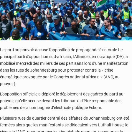
criminalité
faunique
Le parti au pouvoir accuse l’opposition de propagande électorale.Le
principal parti d’opposition sud-africain, l’Alliance démocratique (DA), a
mobilisé mercredi des milliers de ses partisans lors d’une manifestation
dans les rues de Johannesburg pour protester contre la « crise
énergétique provoquée par le Congrès national africain » (ANC, au
pouvoir).
L’opposition officielle a déploré le déploiement des cadres du parti au
pouvoir, qu’elle accuse devant les tribunaux, d’être responsable des
problèmes de la compagnie d’électricité publique Eskom.
Plusieurs rues du quartier central des affaires de Johannesburg ont été
fermées alors que les manifestants se dirigeaient vers Luthuli House, le
siège de l’ANC, pour exprimer leur inquiétude quant aux coupures de