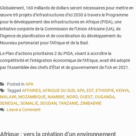
Globalement, 160 milliards de dollars seront nécessaires pour mettre en
œuvre 69 projets d’infrastructures d’ici 2030 à travers le Programme
pour le développement des infrastructures en Afrique (PIDA), une
initiative conjointe de la Commission de l’Union Africaine (UA), de
l’Agence de planification et de coordination du développement du
Nouveau partenariat pour l’Afrique et de la Bad.
Le Plan d’actions prioritaires 2 du PIDA, visant à accroître la
compétitivité et l’intégration économique de l’Afrique, avait été adopté
par l’Assemblée des chefs d’État et de gouvernement de l’UA en 2021.
Posted in
APA
Tagged
AFFAIRES
,
AFRIQUE DU SUD
,
APA
,
EST
,
ETHIOPIE
,
KENYA
,
MALAWI
,
MOZAMBIQUE
,
NAMIBIE
,
NORD
,
OUEST
,
OUGANDA
,
SENEGAL
,
SOMALIE
,
SOUDAN
,
TANZANIE
,
ZIMBABWE
Leave a Comment
on
Afrique
:
Afrique : vers la création d’un environnement
69