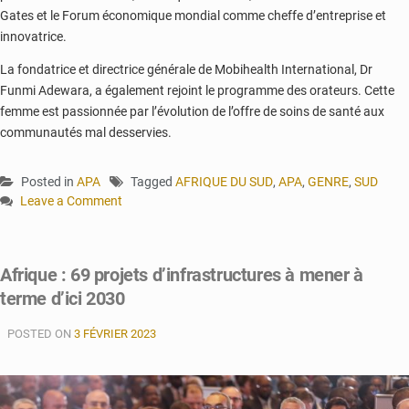
Gates et le Forum économique mondial comme cheffe d’entreprise et
innovatrice.
La fondatrice et directrice générale de Mobihealth International, Dr
Funmi Adewara, a également rejoint le programme des orateurs. Cette
femme est passionnée par l’évolution de l’offre de soins de santé aux
communautés mal desservies.
Posted in
APA
Tagged
AFRIQUE DU SUD
,
APA
,
GENRE
,
SUD
Leave a Comment
on
L’Afrique
du
Afrique : 69 projets d’infrastructures à mener à
Sud
terme d’ici 2030
accueille
le
POSTED ON
Sommet
3 FÉVRIER 2023
des
femmes
de