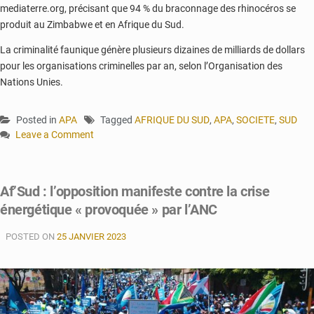
mediaterre.org, précisant que 94 % du braconnage des rhinocéros se
produit au Zimbabwe et en Afrique du Sud.
La criminalité faunique génère plusieurs dizaines de milliards de dollars
pour les organisations criminelles par an, selon l’Organisation des
Nations Unies.
Posted in
APA
Tagged
AFRIQUE DU SUD
,
APA
,
SOCIETE
,
SUD
Leave a Comment
on
L’Afrique
du
Af’Sud : l’opposition manifeste contre la crise
Sud
énergétique « provoquée » par l’ANC
et
les
POSTED ON
Etats-
25 JANVIER 2023
Unis
se
liguent
contre
la