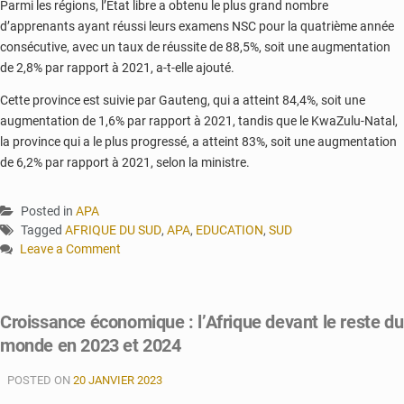
Parmi les régions, l’Etat libre a obtenu le plus grand nombre
d’apprenants ayant réussi leurs examens NSC pour la quatrième année
consécutive, avec un taux de réussite de 88,5%, soit une augmentation
de 2,8% par rapport à 2021, a-t-elle ajouté.
Cette province est suivie par Gauteng, qui a atteint 84,4%, soit une
augmentation de 1,6% par rapport à 2021, tandis que le KwaZulu-Natal,
la province qui a le plus progressé, a atteint 83%, soit une augmentation
de 6,2% par rapport à 2021, selon la ministre.
Posted in
APA
Tagged
AFRIQUE DU SUD
,
APA
,
EDUCATION
,
SUD
Leave a Comment
on
Af’Sud
:
Croissance économique : l’Afrique devant le reste du
un
monde en 2023 et 2024
taux
remarquable
POSTED ON
aux
20 JANVIER 2023
examens