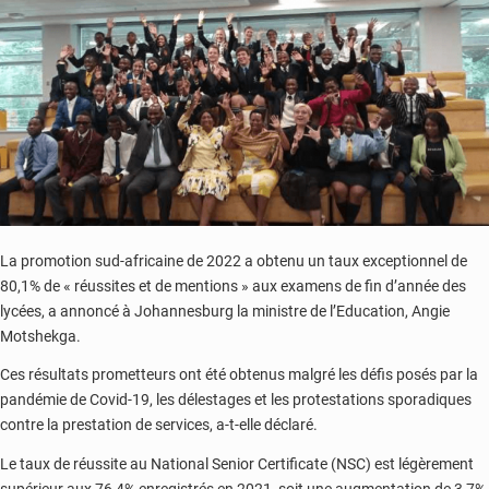
du
sud
dénonce
des
critiques
à
géométrie
variable
La promotion sud-africaine de 2022 a obtenu un taux exceptionnel de
80,1% de « réussites et de mentions » aux examens de fin d’année des
lycées, a annoncé à Johannesburg la ministre de l’Education, Angie
Motshekga.
Ces résultats prometteurs ont été obtenus malgré les défis posés par la
pandémie de Covid-19, les délestages et les protestations sporadiques
contre la prestation de services, a-t-elle déclaré.
Le taux de réussite au National Senior Certificate (NSC) est légèrement
supérieur aux 76,4% enregistrés en 2021, soit une augmentation de 3,7%