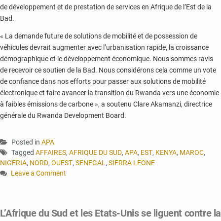
de développement et de prestation de services en Afrique de l’Est de la
Bad.
« La demande future de solutions de mobilité et de possession de
véhicules devrait augmenter avec l’urbanisation rapide, la croissance
démographique et le développement économique. Nous sommes ravis
de recevoir ce soutien de la Bad. Nous considérons cela comme un vote
de confiance dans nos efforts pour passer aux solutions de mobilité
électronique et faire avancer la transition du Rwanda vers une économie
à faibles émissions de carbone », a soutenu Clare Akamanzi, directrice
générale du Rwanda Development Board.
Posted in
APA
Tagged
AFFAIRES
,
AFRIQUE DU SUD
,
APA
,
EST
,
KENYA
,
MAROC
,
NIGERIA
,
NORD
,
OUEST
,
SENEGAL
,
SIERRA LEONE
Leave a Comment
on
Afrique
:
L’Afrique du Sud et les Etats-Unis se liguent contre l
vers