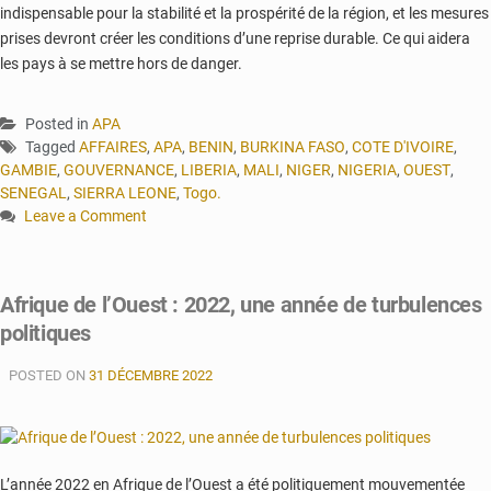
indispensable pour la stabilité et la prospérité de la région, et les mesures
prises devront créer les conditions d’une reprise durable. Ce qui aidera
les pays à se mettre hors de danger.
Posted in
APA
Tagged
AFFAIRES
,
APA
,
BENIN
,
BURKINA FASO
,
COTE D'IVOIRE
,
GAMBIE
,
GOUVERNANCE
,
LIBERIA
,
MALI
,
NIGER
,
NIGERIA
,
OUEST
,
SENEGAL
,
SIERRA LEONE
,
Togo.
Leave a Comment
on
Rétro
2022
Afrique de l’Ouest : 2022, une année de turbulences
:
politiques
une
année
POSTED ON
économiquement
31 DÉCEMBRE 2022
éprouvante
pour
l’Afrique
de
L’année 2022 en Afrique de l’Ouest a été politiquement mouvementée
l’Ouest