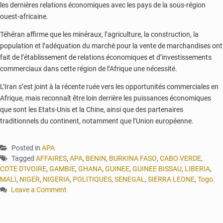
les dernières relations économiques avec les pays de la sous-région
ouest-africaine.
Téhéran affirme que les minéraux, l’agriculture, la construction, la
population et l’adéquation du marché pour la vente de marchandises ont
fait de l’établissement de relations économiques et d’investissements
commerciaux dans cette région de l’Afrique une nécessité.
L’Iran s’est joint à la récente ruée vers les opportunités commerciales en
Afrique, mais reconnaît être loin derrière les puissances économiques
que sont les Etats-Unis et la Chine, ainsi que des partenaires
traditionnels du continent, notamment que l’Union européenne.
Posted in
APA
Tagged
AFFAIRES
,
APA
,
BENIN
,
BURKINA FASO
,
CABO VERDE
,
COTE D'IVOIRE
,
GAMBIE
,
GHANA
,
GUINEE
,
GUINEE BISSAU
,
LIBERIA
,
MALI
,
NIGER
,
NIGERIA
,
POLITIQUES
,
SENEGAL
,
SIERRA LEONE
,
Togo.
Leave a Comment
on
L’Iran
passe