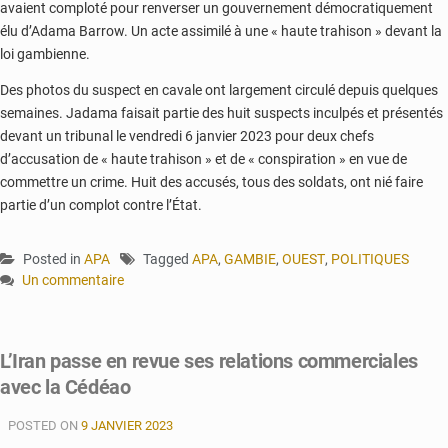
avaient comploté pour renverser un gouvernement démocratiquement
élu d’Adama Barrow. Un acte assimilé à une « haute trahison » devant la
loi gambienne.
Des photos du suspect en cavale ont largement circulé depuis quelques
semaines. Jadama faisait partie des huit suspects inculpés et présentés
devant un tribunal le vendredi 6 janvier 2023 pour deux chefs
d’accusation de « haute trahison » et de « conspiration » en vue de
commettre un crime. Huit des accusés, tous des soldats, ont nié faire
partie d’un complot contre l’État.
Posted in
APA
Tagged
APA
,
GAMBIE
,
OUEST
,
POLITIQUES
Un commentaire
sur
Gambie
:
L’Iran passe en revue ses relations commerciales
un
avec la Cédéao
des
cerveaux
POSTED ON
du
9 JANVIER 2023
putsch