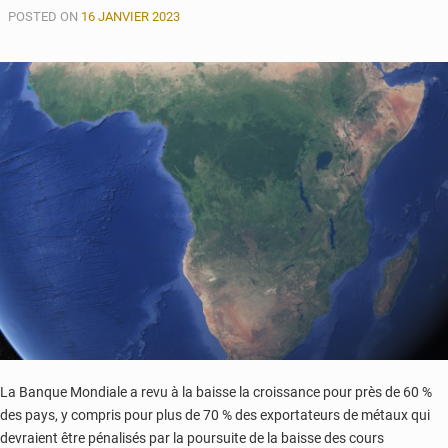
POSTED ON
en
16 JANVIER 2023
Inde:
Qui
était
Badara
Alieu
Joof
?
La Banque Mondiale a revu à la baisse la croissance pour près de 60 %
des pays, y compris pour plus de 70 % des exportateurs de métaux qui
devraient être pénalisés par la poursuite de la baisse des cours