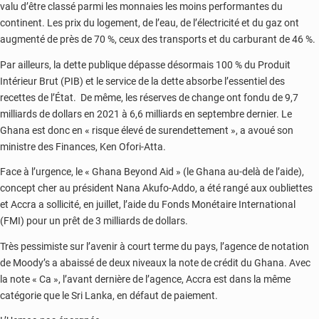
valu d’être classé parmi les monnaies les moins performantes du
continent. Les prix du logement, de l’eau, de l’électricité et du gaz ont
augmenté de près de 70 %, ceux des transports et du carburant de 46 %.
Par ailleurs, la dette publique dépasse désormais 100 % du Produit
Intérieur Brut (PIB) et le service de la dette absorbe l’essentiel des
recettes de l’État. De même, les réserves de change ont fondu de 9,7
milliards de dollars en 2021 à 6,6 milliards en septembre dernier. Le
Ghana est donc en « risque élevé de surendettement », a avoué son
ministre des Finances, Ken Ofori-Atta.
Face à l’urgence, le « Ghana Beyond Aid » (le Ghana au-delà de l’aide),
concept cher au président Nana Akufo-Addo, a été rangé aux oubliettes
et Accra a sollicité, en juillet, l’aide du Fonds Monétaire International
(FMI) pour un prêt de 3 milliards de dollars.
Très pessimiste sur l’avenir à court terme du pays, l’agence de notation
de Moody’s a abaissé de deux niveaux la note de crédit du Ghana. Avec
la note « Ca », l’avant dernière de l’agence, Accra est dans la même
catégorie que le Sri Lanka, en défaut de paiement.