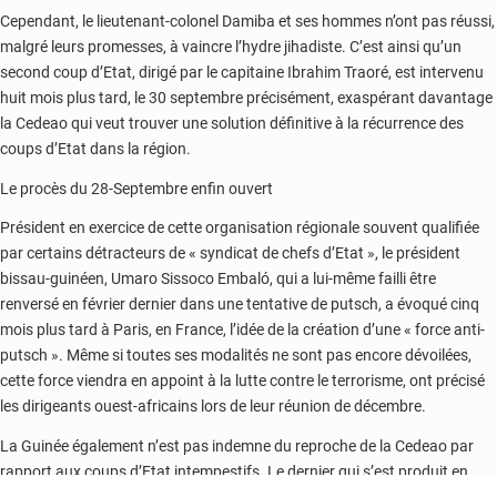
Cependant, le lieutenant-colonel Damiba et ses hommes n’ont pas réussi,
malgré leurs promesses, à vaincre l’hydre jihadiste. C’est ainsi qu’un
second coup d’Etat, dirigé par le capitaine Ibrahim Traoré, est intervenu
huit mois plus tard, le 30 septembre précisément, exaspérant davantage
la Cedeao qui veut trouver une solution définitive à la récurrence des
coups d’Etat dans la région.
Le procès du 28-Septembre enfin ouvert
Président en exercice de cette organisation régionale souvent qualifiée
par certains détracteurs de « syndicat de chefs d’Etat », le président
bissau-guinéen, Umaro Sissoco Embaló, qui a lui-même failli être
renversé en février dernier dans une tentative de putsch, a évoqué cinq
mois plus tard à Paris, en France, l’idée de la création d’une « force anti-
putsch ». Même si toutes ses modalités ne sont pas encore dévoilées,
cette force viendra en appoint à la lutte contre le terrorisme, ont précisé
les dirigeants ouest-africains lors de leur réunion de décembre.
La Guinée également n’est pas indemne du reproche de la Cedeao par
rapport aux coups d’Etat intempestifs. Le dernier qui s’est produit en
septembre 2021 a installé le capitaine Mamady Doumbouya à la tête du