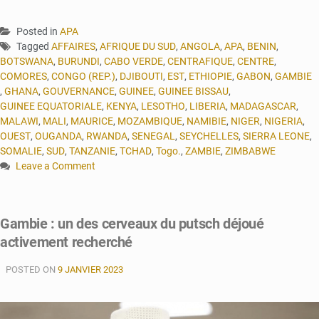
Posted in
APA
Tagged
AFFAIRES
,
AFRIQUE DU SUD
,
ANGOLA
,
APA
,
BENIN
,
BOTSWANA
,
BURUNDI
,
CABO VERDE
,
CENTRAFIQUE
,
CENTRE
,
COMORES
,
CONGO (REP.)
,
DJIBOUTI
,
EST
,
ETHIOPIE
,
GABON
,
GAMBIE
,
GHANA
,
GOUVERNANCE
,
GUINEE
,
GUINEE BISSAU
,
GUINEE EQUATORIALE
,
KENYA
,
LESOTHO
,
LIBERIA
,
MADAGASCAR
,
MALAWI
,
MALI
,
MAURICE
,
MOZAMBIQUE
,
NAMIBIE
,
NIGER
,
NIGERIA
,
OUEST
,
OUGANDA
,
RWANDA
,
SENEGAL
,
SEYCHELLES
,
SIERRA LEONE
,
SOMALIE
,
SUD
,
TANZANIE
,
TCHAD
,
Togo.
,
ZAMBIE
,
ZIMBABWE
Leave a Comment
on
Afrique
subsaharienne
Gambie : un des cerveaux du putsch déjoué
:
activement recherché
la
croissance
POSTED ON
devrait
9 JANVIER 2023
atteindre
3,6
%