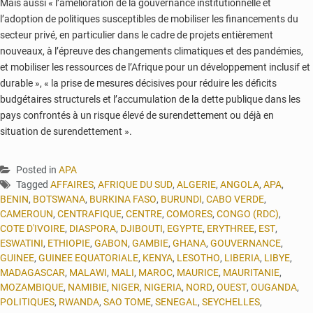
Mais aussi « l’amélioration de la gouvernance institutionnelle et
l’adoption de politiques susceptibles de mobiliser les financements du
secteur privé, en particulier dans le cadre de projets entièrement
nouveaux, à l’épreuve des changements climatiques et des pandémies,
et mobiliser les ressources de l’Afrique pour un développement inclusif et
durable », « la prise de mesures décisives pour réduire les déficits
budgétaires structurels et l’accumulation de la dette publique dans les
pays confrontés à un risque élevé de surendettement ou déjà en
situation de surendettement ».
Posted in
APA
Tagged
AFFAIRES
,
AFRIQUE DU SUD
,
ALGERIE
,
ANGOLA
,
APA
,
BENIN
,
BOTSWANA
,
BURKINA FASO
,
BURUNDI
,
CABO VERDE
,
CAMEROUN
,
CENTRAFIQUE
,
CENTRE
,
COMORES
,
CONGO (RDC)
,
COTE D'IVOIRE
,
DIASPORA
,
DJIBOUTI
,
EGYPTE
,
ERYTHREE
,
EST
,
ESWATINI
,
ETHIOPIE
,
GABON
,
GAMBIE
,
GHANA
,
GOUVERNANCE
,
GUINEE
,
GUINEE EQUATORIALE
,
KENYA
,
LESOTHO
,
LIBERIA
,
LIBYE
,
MADAGASCAR
,
MALAWI
,
MALI
,
MAROC
,
MAURICE
,
MAURITANIE
,
MOZAMBIQUE
,
NAMIBIE
,
NIGER
,
NIGERIA
,
NORD
,
OUEST
,
OUGANDA
,
POLITIQUES
,
RWANDA
,
SAO TOME
,
SENEGAL
,
SEYCHELLES
,