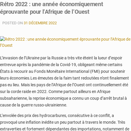
Rétro 2022 : une année économiquement
en
éprouvante pour l’Afrique de l’Ouest
revue
ses
POSTED ON
relations
31 DÉCEMBRE 2022
commerciales
avec
la
Cédéao
L’invasion de l’Ukraine par la Russie a très vite éteint la lueur d’espoir
entrevue après la pandémie de la Covid-19, obligeant même certains
États à recourir au Fonds Monétaire International (FMI) pour soutenir
leurs économies.Les émeutes de la faim tant redoutées n’ont finalement
pas eu lieu. Mais les pays de l’Afrique de l’Ouest ont continuellement été
sur la corde raide en 2022. Comme partout ailleurs en Afrique
subsaharienne, la reprise économique a connu un coup d’arrêt brutal à
cause de la guerre russo-ukrainienne.
L’envolée des prix des hydrocarbures, consécutive à ce conflit, a
provoqué une inflation inédite un peu partout à travers le monde. Très
extraverties et fortement dépendantes des importations, notamment de