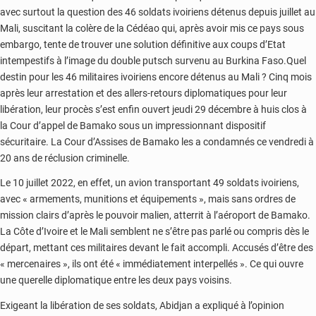
avec surtout la question des 46 soldats ivoiriens détenus depuis juillet au
Mali, suscitant la colère de la Cédéao qui, après avoir mis ce pays sous
embargo, tente de trouver une solution définitive aux coups d’Etat
intempestifs à l’image du double putsch survenu au Burkina Faso.Quel
destin pour les 46 militaires ivoiriens encore détenus au Mali ? Cinq mois
après leur arrestation et des allers-retours diplomatiques pour leur
libération, leur procès s’est enfin ouvert jeudi 29 décembre à huis clos à
la Cour d’appel de Bamako sous un impressionnant dispositif
sécuritaire. La Cour d’Assises de Bamako les a condamnés ce vendredi à
20 ans de réclusion criminelle.
Le 10 juillet 2022, en effet, un avion transportant 49 soldats ivoiriens,
avec « armements, munitions et équipements », mais sans ordres de
mission clairs d’après le pouvoir malien, atterrit à l’aéroport de Bamako.
La Côte d’Ivoire et le Mali semblent ne s’être pas parlé ou compris dès le
départ, mettant ces militaires devant le fait accompli. Accusés d’être des
« mercenaires », ils ont été « immédiatement interpellés ». Ce qui ouvre
une querelle diplomatique entre les deux pays voisins.
Exigeant la libération de ses soldats, Abidjan a expliqué à l’opinion