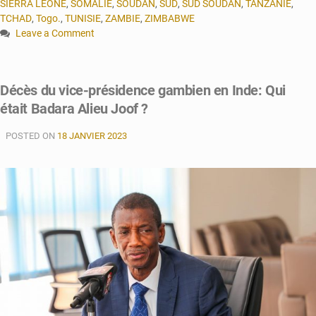
SIERRA LEONE
,
SOMALIE
,
SOUDAN
,
SUD
,
SUD SOUDAN
,
TANZANIE
,
TCHAD
,
Togo.
,
TUNISIE
,
ZAMBIE
,
ZIMBABWE
Leave a Comment
on
Croissance
économique
Décès du vice-présidence gambien en Inde: Qui
:
était Badara Alieu Joof ?
l’Afrique
devant
POSTED ON
le
18 JANVIER 2023
reste
du
monde
en
2023
et
2024