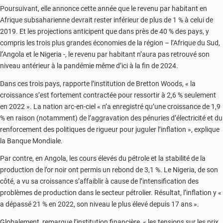
Poursuivant, elle annonce cette année que le revenu par habitant en
Afrique subsaharienne devrait rester inférieur de plus de 1 % à celui de
2019. Et les projections anticipent que dans près de 40 % des pays, y
compris les trois plus grandes économies de la région – l’Afrique du Sud,
l’Angola et le Nigeria -, le revenu par habitant n’aura pas retrouvé son
niveau antérieur à la pandémie même d’ici à la fin de 2024.
Dans ces trois pays, rapporte l’institution de Bretton Woods, « la
croissance s’est fortement contractée pour ressortir à 2,6 % seulement
en 2022 ». La nation arc-en-ciel « n’a enregistré qu’une croissance de 1,9
% en raison (notamment) de l’aggravation des pénuries d’électricité et du
renforcement des politiques de rigueur pour juguler l’inflation », explique
la Banque Mondiale.
Par contre, en Angola, les cours élevés du pétrole et la stabilité de la
production de l’or noir ont permis un rebond de 3,1 %. Le Nigeria, de son
côté, a vu sa croissance s’affaiblir à cause de l’intensification des
problèmes de production dans le secteur pétrolier. Résultat, l’inflation y «
a dépassé 21 % en 2022, son niveau le plus élevé depuis 17 ans ».
Globalement, remarque l’institution financière, « les tensions sur les prix