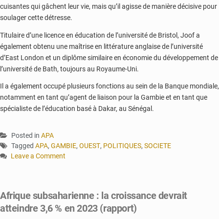
cuisantes qui gâchent leur vie, mais qu’il agisse de manière décisive pour
soulager cette détresse.
Titulaire d’une licence en éducation de l’université de Bristol, Joof a
également obtenu une maîtrise en littérature anglaise de l’université
d’East London et un diplôme similaire en économie du développement de
l’université de Bath, toujours au Royaume-Uni.
Il a également occupé plusieurs fonctions au sein de la Banque mondiale,
notamment en tant qu’agent de liaison pour la Gambie et en tant que
spécialiste de l’éducation basé à Dakar, au Sénégal.
Posted in
APA
Tagged
APA
,
GAMBIE
,
OUEST
,
POLITIQUES
,
SOCIETE
Leave a Comment
on
Décès
du
Afrique subsaharienne : la croissance devrait
vice-
atteindre 3,6 % en 2023 (rapport)
présidence
gambien