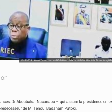
© UEMOA : Kossi Tenou nommé Président de l'Autorité des Marchés Financiers (AMF-
ion
ances, Dr Aboubakar Nacanabo – qui assure la présidence en exer
 prédécesseur de M. Tenou, Badanam Patoki.