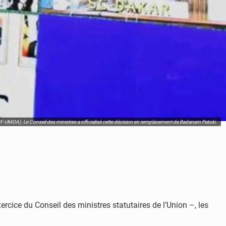
UMOA). Le Conseil des ministres a officialisé cette décision en remplacement de Badanam Patoki.
cice du Conseil des ministres statutaires de l’Union –, les