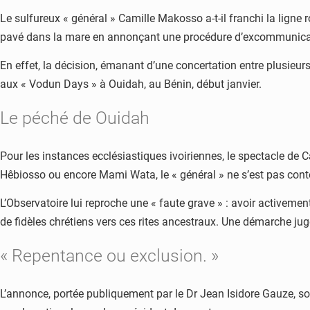
Le sulfureux « général » Camille Makosso a-t-il franchi la ligne 
pavé dans la mare en annonçant une procédure d’excommunication
En effet, la décision, émanant d’une concertation entre plusieurs
aux « Vodun Days » à Ouidah, au Bénin, début janvier.
Le péché de Ouidah
Pour les instances ecclésiastiques ivoiriennes, le spectacle de C
Hêbiosso ou encore Mami Wata, le « général » ne s’est pas conten
L’Observatoire lui reproche une « faute grave » : avoir activeme
de fidèles chrétiens vers ces rites ancestraux. Une démarche jug
« Repentance ou exclusion. »
L’annonce, portée publiquement par le Dr Jean Isidore Gauze, s