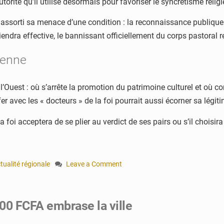
orité qu’il utilise désormais pour favoriser le syncrétisme religi
a assorti sa menace d’une condition : la reconnaissance publique 
iendra effective, le bannissant officiellement du corps pastoral r
ienne
e l’Ouest : où s’arrête la promotion du patrimoine culturel et o
fer avec les « docteurs » de la foi pourrait aussi écorner sa légi
 foi acceptera de se plier au verdict de ses pairs ou s’il choisira 
tualité régionale
Leave a Comment
on
Côte
d’Ivoire
00 FCFA embrase la ville
:
Camille