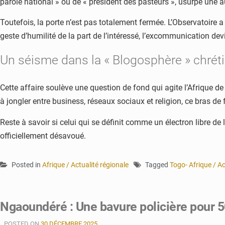
parole national » ou de « président des pasteurs », usurpe une aut
Toutefois, la porte n’est pas totalement fermée. L’Observatoire 
geste d’humilité de la part de l’intéressé, l’excommunication dev
Un séisme dans la « Blogosphère » chrét
Cette affaire soulève une question de fond qui agite l’Afrique d
à jongler entre business, réseaux sociaux et religion, ce bras de 
Reste à savoir si celui qui se définit comme un électron libre de la
officiellement désavoué.
Posted in
Afrique / Actualité régionale
Tagged
Togo- Afrique / Ac
Ngaoundéré : Une bavure policière pour 5
POSTED ON
30 DÉCEMBRE 2025