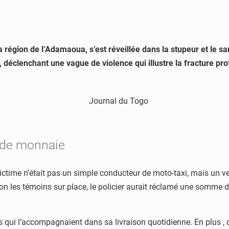
Makosso
menacé
d’excommunication
après
les
 région de l’Adamaoua, s’est réveillée dans la stupeur et le s
Vodun
 déclenchant une vague de violence qui illustre la fracture pro
Days
e de monnaie
victime n’était pas un simple conducteur de moto-taxi, mais un ven
lon les témoins sur place, le policier aurait réclamé une somme
 qui l’accompagnaient dans sa livraison quotidienne. En plus , d