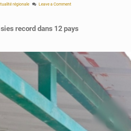
tualité régionale
Leave a Comment
on
Ngaoundéré
:
aisies record dans 12 pays
Une
bavure
policière
pour
500
FCFA
embrase
la
ville